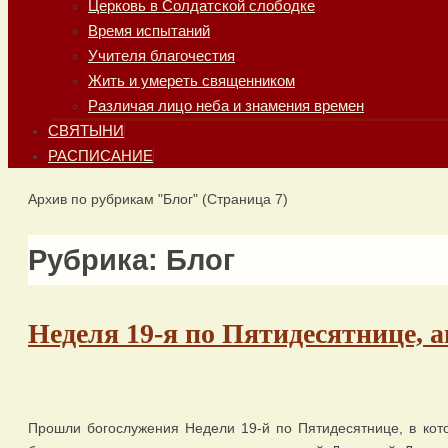
Церковь в Солдатской слободке
Время испытаний
Учителя благочестия
Жить и умереть священником
Различая лицо неба и знамения времен
СВЯТЫНИ
РАСПИСАНИЕ
Главная
Архив по рубрикам "Блог"
(Страница 7)
Рубрика:
Блог
Неделя 19-я по Пятидесятнице, 
Прошли богослужения Недели 19-й по Пятидесятнице, в кот