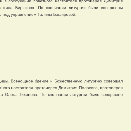
н в сослужении почётного настоятеля протоиерея Димитрия
антина Бирюкова. По окончании литургии были совершены
р под управлением Галины Башировой.
дицы. Всенощное бдение и Божественную литургию совершал
тного настоятеля протоиерея Димитрия Полохова, протоиерея
на Олега Тихонова. По окончании литургии было совершено