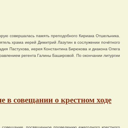
орую совершалась память преподобного Кириака Отшельника.
тель храма иерей Димитрий Лазутин в сослужении почётного
дия Пастухова, иерея Константина Бирюкова и диакона Олега
равлением регента Галины Башировой. По окончании литургии
е в совещании о крестном ходе
 совещание, посвященное проведению ежегодного крестного