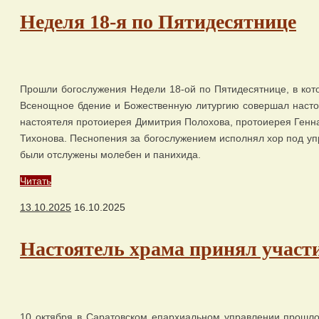
Неделя 18-я по Пятидесятнице
Прошли богослужения Недели 18-ой по Пятидесятнице, в кот
Всенощное бдение и Божественную литургию совершал настоя
настоятеля протоиерея Димитрия Полохова, протоиерея Генна
Тихонова. Песнопения за богослужением исполнял хор под уп
были отслужены молебен и панихида.
Читать
13.10.2025
16.10.2025
Настоятель храма принял участи
10 октября в Саратовском епархиальном управлении прошло