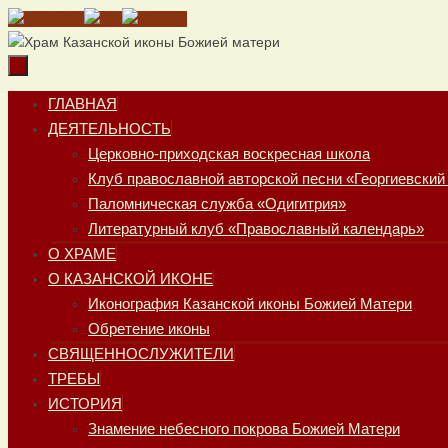
Перейти
к
содержимому
Перейти
ГЛАВНАЯ
к
ДЕЯТЕЛЬНОСТЬ
содержимому
Церковно-приходская воскресная школа
Клуб православной авторской песни «Георгиевский
Паломническая служба «Одигитрия»
Литературный клуб «Православный календарь»
О ХРАМЕ
О КАЗАНСКОЙ ИКОНЕ
Иконография Казанской иконы Божией Матери
Обретение иконы
СВЯЩЕННОСЛУЖИТЕЛИ
ТРЕБЫ
ИСТОРИЯ
Знамение небесного покрова Божией Матери