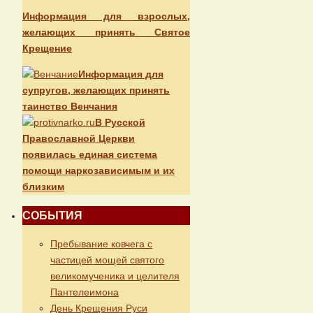
Информация для взрослых,
желающих принять Святое
Крещение
Информация для
супругов, желающих принять
таинство Венчания
В Русской
Православной Церкви
появилась единая система
помощи наркозависимым и их
близким
СОБЫТИЯ
Пребывание ковчега с
частицей мощей святого
великомученика и целителя
Пантелеимона
День Крещения Руси