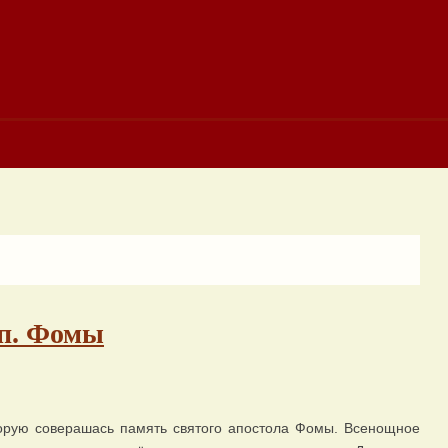
ап. Фомы
орую соверашась память святого апостола Фомы. Всенощное