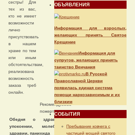
сестры! Для
ОБЪЯВЛЕНИЯ
тех из вас,
кто не имеет
возможности
Информация для взрослых,
лично
желающих принять Святое
присутствовать
Крещение
в нашем
храме по тем
Информация для
или иным
супругов, желающих принять
обстоятельствам,
таинство Венчания
реализована
В Русской
возможность
Православной Церкви
заказа треб
появилась единая система
онлайн.
помощи наркозависимым и их
близким
Рекомендуемое
пожертвование
СОБЫТИЯ
Обедня о здравии и
Пребывание ковчега с
упокоении, молебен о
частицей мощей святого
здравии, панихида