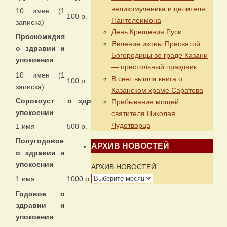
великомученика и целителя
10 имен (1
100 р.
Пантелеимона
записка)
День Крещения Руси
Проскомидия
Явление иконы Пресвятой
о здравии и
Богородицы во граде Казани
упокоении
— престольный праздник
10 имен (1
В свет вышла книга о
100 р.
записка)
Казанском храме Саратова
Сорокоуст о здравии и
Пребывание мощей
упокоении
святителя Николая
Чудотворца
1 имя
500 р.
Полугодовое
АРХИВ НОВОСТЕЙ
о здравии и
упокоении
АРХИВ НОВОСТЕЙ
1 имя
1000 р.
Годовое о
здравии и
упокоении