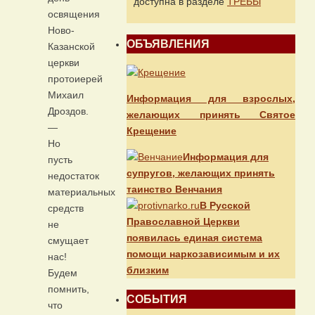
доступна в разделе
ТРЕБЫ
освящения
Ново-
ОБЪЯВЛЕНИЯ
Казанской
церкви
протоиерей
Михаил
Информация для взрослых,
Дроздов.
желающих принять Святое
—
Крещение
Но
Информация для
пусть
супругов, желающих принять
недостаток
таинство Венчания
материальных
В Русской
средств
Православной Церкви
не
появилась единая система
смущает
помощи наркозависимым и их
нас!
близким
Будем
помнить,
СОБЫТИЯ
что