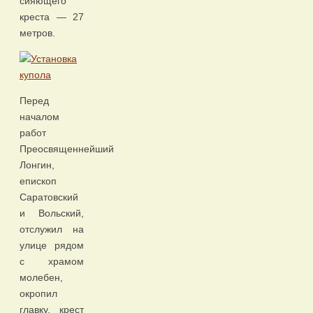
сияющего
крес­та — 27
метров.
Перед
началом
работ
Преосвященнейший
Лонгин,
епископ
Саратовский
и Вольский,
отслужил на
улице рядом
с храмом
молебен,
окропил
главку, крест