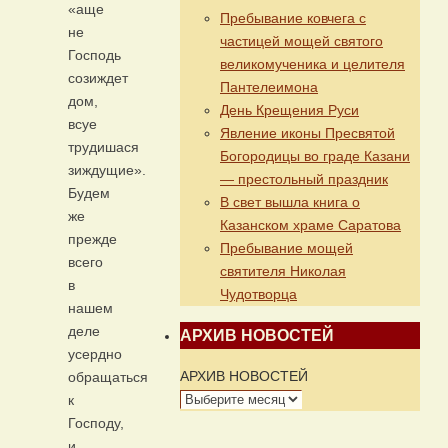
«аще
Пребывание ковчега с
не
частицей мощей святого
Господь
великомученика и целителя
созиждет
Пантелеимона
дом,
День Крещения Руси
всуе
Явление иконы Пресвятой
трудишася
Богородицы во граде Казани
зиждущие».
— престольный праздник
Будем
В свет вышла книга о
же
Казанском храме Саратова
прежде
Пребывание мощей
всего
святителя Николая
в
Чудотворца
нашем
деле
АРХИВ НОВОСТЕЙ
усердно
АРХИВ НОВОСТЕЙ
обращаться
к
Господу,
и