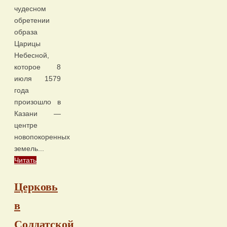
чудесном
обретении
образа
Царицы
Небесной,
которое 8
июля 1579
года
произошло в
Казани —
центре
новопокоренных
земель...
Читать
Церковь
в
Солдатской