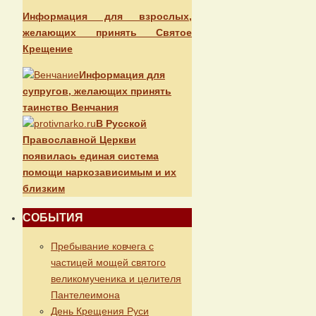
Информация для взрослых,
желающих принять Святое
Крещение
Информация для
супругов, желающих принять
таинство Венчания
В Русской
Православной Церкви
появилась единая система
помощи наркозависимым и их
близким
СОБЫТИЯ
Пребывание ковчега с
частицей мощей святого
великомученика и целителя
Пантелеимона
День Крещения Руси