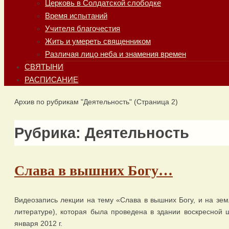
Церковь в Солдатской слободке
Время испытаний
Учителя благочестия
Жить и умереть священником
Различая лицо неба и знамения времен
СВЯТЫНИ
РАСПИСАНИЕ
Главная
Архив по рубрикам "Деятельность"
(Страница 2)
Рубрика:
Деятельность
Слава в вышних Богу…
Видеозапись лекции на тему «Слава в вышних Богу, и на зем
литературе), которая была проведена в здании воскресной 
января 2012 г.