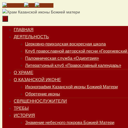
Перейти
к
содержимому
Перейти
ГЛАВНАЯ
к
ДЕЯТЕЛЬНОСТЬ
содержимому
Церковно-приходская воскресная школа
Клуб православной авторской песни «Георгиевский
Паломническая служба «Одигитрия»
Литературный клуб «Православный календарь»
О ХРАМЕ
О КАЗАНСКОЙ ИКОНЕ
Иконография Казанской иконы Божией Матери
Обретение иконы
СВЯЩЕННОСЛУЖИТЕЛИ
ТРЕБЫ
ИСТОРИЯ
Знамение небесного покрова Божией Матери