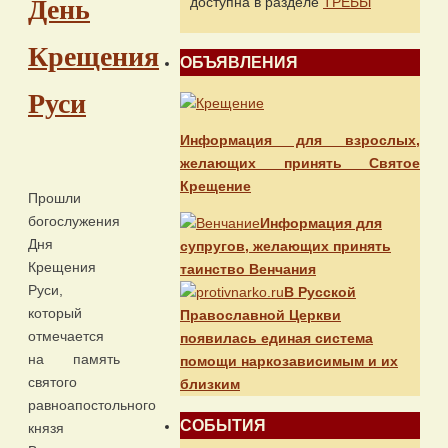
День
доступна в разделе
ТРЕБЫ
Крещения
ОБЪЯВЛЕНИЯ
Руси
Информация для взрослых,
желающих принять Святое
Крещение
Прошли
богослужения
Информация для
Дня
супругов, желающих принять
Крещения
таинство Венчания
Руси,
В Русской
который
Православной Церкви
отмечается
появилась единая система
на память
помощи наркозависимым и их
святого
близким
равноапостольного
СОБЫТИЯ
князя