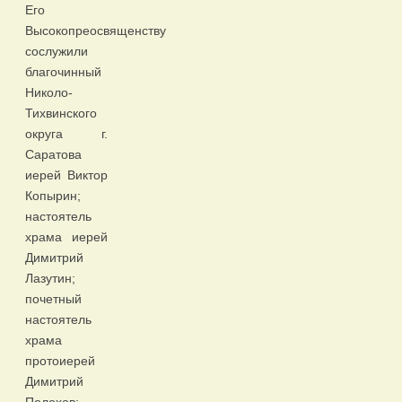
Его
Высокопреосвященству
сослужили
благочинный
Николо-
Тихвинского
округа г.
Саратова
иерей Виктор
Копырин;
настоятель
храма иерей
Димитрий
Лазутин;
почетный
настоятель
храма
протоиерей
Димитрий