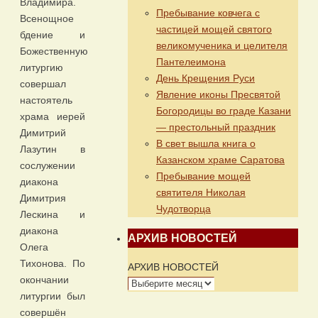
Владимира.
Пребывание ковчега с
Всенощное
частицей мощей святого
бдение и
великомученика и целителя
Божественную
Пантелеимона
литургию
День Крещения Руси
совершал
Явление иконы Пресвятой
настоятель
Богородицы во граде Казани
храма иерей
— престольный праздник
Димитрий
В свет вышла книга о
Лазутин в
Казанском храме Саратова
сослужении
Пребывание мощей
диакона
святителя Николая
Димитрия
Чудотворца
Лескина и
диакона
АРХИВ НОВОСТЕЙ
Олега
Тихонова. По
АРХИВ НОВОСТЕЙ
окончании
литургии был
совершён