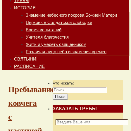
ТРЕБЫ
ИСТОРИЯ
Знамение небесного покрова Божией Матери
Церковь в Солдатской слободке
Время испытаний
Учителя благочестия
Жить и умереть священником
Различая лицо неба и знамения времен
СВЯТЫНИ
РАСПИСАНИЕ
Что искать:
Пребывание
Поиск
ковчега
ЗАКАЗАТЬ ТРЕБЫ
с
частицей