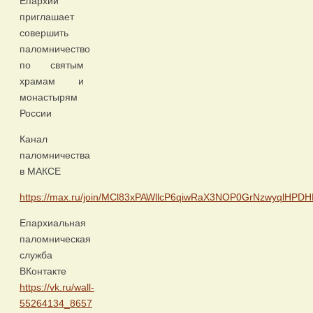
Епархии
приглашает
совершить
паломничество
по святым
храмам и
монастырям
России
Канал
паломничества
в МАКСЕ
https://max.ru/join/MCl83xPAWllcP6qiwRaX3NOP0GrNzwyqlHPD
Епархиальная
паломническая
служба
ВКонтакте
https://vk.ru/wall-
55264134_8657