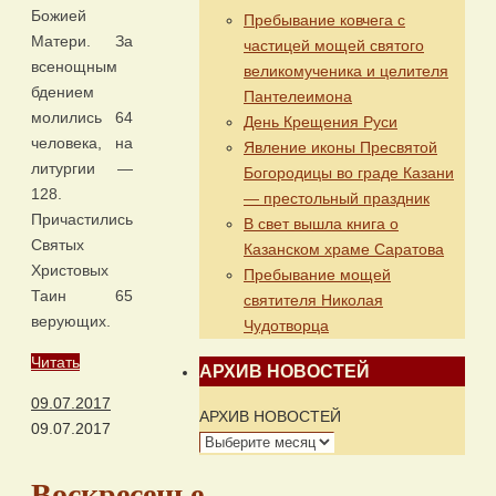
Божией
Пребывание ковчега с
Матери. За
частицей мощей святого
всенощным
великомученика и целителя
бдением
Пантелеимона
молились 64
День Крещения Руси
человека, на
Явление иконы Пресвятой
литургии —
Богородицы во граде Казани
128.
— престольный праздник
Причастились
В свет вышла книга о
Святых
Казанском храме Саратова
Христовых
Пребывание мощей
Таин 65
святителя Николая
верующих.
Чудотворца
Читать
АРХИВ НОВОСТЕЙ
09.07.2017
АРХИВ НОВОСТЕЙ
09.07.2017
Воскресенье