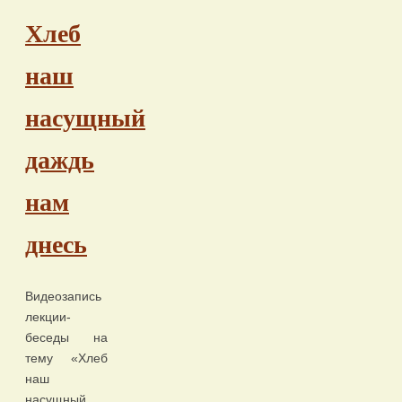
Хлеб
наш
насущный
даждь
нам
днесь
Видеозапись
лекции-
беседы на
тему «Хлеб
наш
насущный