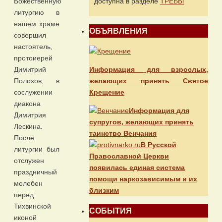
доступна в разделе
ТРЕБЫ
Божественную
литургию в
нашем храме
ОБЪЯВЛЕНИЯ
совершил
настоятель,
протоиерей
Информация для взрослых,
Димитрий
желающих принять Святое
Полохов, в
Крещение
сослужении
диакона
Информация для
Димитрия
супругов, желающих принять
Лескина.
таинство Венчания
После
В Русской
литургии был
Православной Церкви
отслужен
появилась единая система
праздничный
помощи наркозависимым и их
молебен
близким
перед
Тихвинской
СОБЫТИЯ
иконой