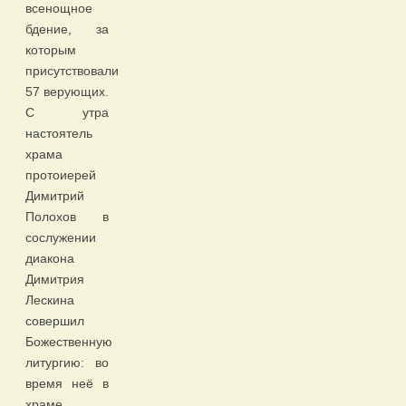
всенощное
бдение, за
которым
присутствовали
57 верующих.
С утра
настоятель
храма
протоиерей
Димитрий
Полохов в
сослужении
диакона
Димитрия
Лескина
совершил
Божественную
литургию: во
время неё в
храме