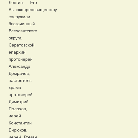
Лонгин. Его
Высокопреосвященству
сослужили
благочинный
Всехсвятского
округа
Саратовской
епархии
протоиерей
Александр
Домрачев,
настоятель
храма
протоиерей
Димитрий
Полохов,
иерей
Константин
Бирюков,
иерей Роман