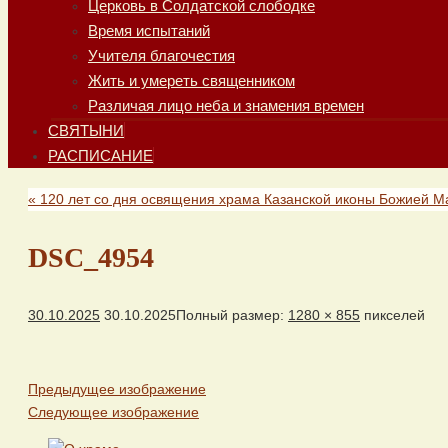
Церковь в Солдатской слободке
Время испытаний
Учителя благочестия
Жить и умереть священником
Различая лицо неба и знамения времен
СВЯТЫНИ
РАСПИСАНИЕ
«
120 лет со дня освящения храма Казанской иконы Божией М
DSC_4954
30.10.2025
30.10.2025
Полный размер:
1280 × 855
пикселей
Предыдущее изображение
Следующее изображение