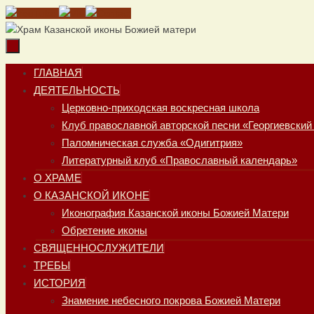
Перейти
к
содержимому
Перейти
ГЛАВНАЯ
к
ДЕЯТЕЛЬНОСТЬ
содержимому
Церковно-приходская воскресная школа
Клуб православной авторской песни «Георгиевский
Паломническая служба «Одигитрия»
Литературный клуб «Православный календарь»
О ХРАМЕ
О КАЗАНСКОЙ ИКОНЕ
Иконография Казанской иконы Божией Матери
Обретение иконы
СВЯЩЕННОСЛУЖИТЕЛИ
ТРЕБЫ
ИСТОРИЯ
Знамение небесного покрова Божией Матери