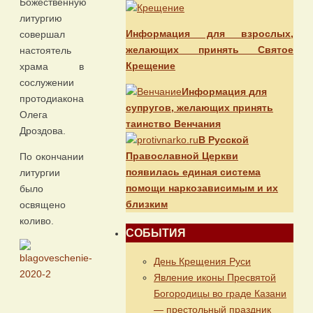
Божественную
литургию
Информация для взрослых,
совершал
желающих принять Святое
настоятель
Крещение
храма в
сослужении
Информация для
протодиакона
супругов, желающих принять
Олега
таинство Венчания
Дроздова.
В Русской
Православной Церкви
По окончании
появилась единая система
литургии
помощи наркозависимым и их
было
близким
освящено
коливо.
СОБЫТИЯ
День Крещения Руси
Явление иконы Пресвятой
Богородицы во граде Казани
— престольный праздник