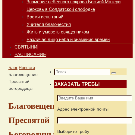
Знамение небесного покрова Божией Матери
Церковь в Солдатской слободке
Время испытаний
Учителя благочестия
Жить и умереть священником
Различая лицо неба и знамения времен
СВЯТЫНИ
РАСПИСАНИЕ
Главная
Блог
Новости
Что
Благовещение
Поиск
искать:
Пресвятой
ЗАКАЗАТЬ ТРЕБЫ
Богородицы
Благовещение
Адрес электронной почты
Пресвятой
Выберите требу
Богородицы