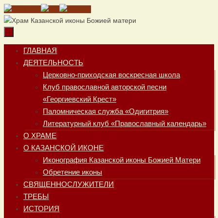
Перейти
к
содержимому
Перейти
ГЛАВНАЯ
к
ДЕЯТЕЛЬНОСТЬ
содержимому
Церковно-приходская воскресная школа
Клуб православной авторской песни
«Георгиевский Крест»
Паломническая служба «Одигитрия»
Литературный клуб «Православный календарь»
О ХРАМЕ
О КАЗАНСКОЙ ИКОНЕ
Иконография Казанской иконы Божией Матери
Обретение иконы
СВЯЩЕННОСЛУЖИТЕЛИ
ТРЕБЫ
ИСТОРИЯ