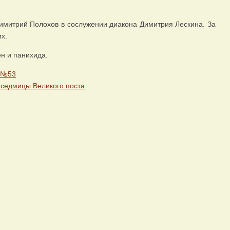
митрий Полохов в сослужении диакона Димитрия Лескина. За
х.
н и панихида.
е №53
 седмицы Великого поста