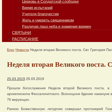
Церковь в Солдатской слободке
Время испытаний
Учителя благочестия
Жить и умереть священником
Различая лицо неба и знамения времен
СВЯТЫНИ
РАСПИСАНИЕ
Главная
Блог
Новости
Неделя вторая Великого поста. Свт. Григория П
Неделя вторая Великого поста. 
25.03.2019
25.03.2019
Прошли богослужения Недели второй Великого поста, в 
архиепископа Фессалонитского. Всенощное бдение накануне 
76 верующих.
Ранюю Божественную литургию совершал протоиерей Генн