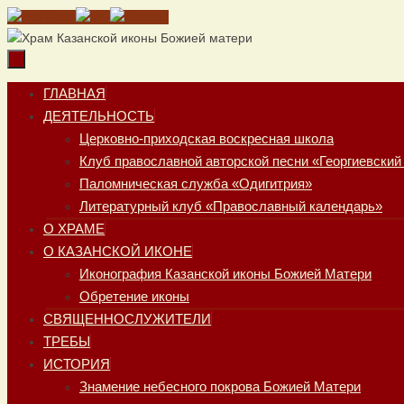
Перейти
к
содержимому
Перейти
ГЛАВНАЯ
к
ДЕЯТЕЛЬНОСТЬ
содержимому
Церковно-приходская воскресная школа
Клуб православной авторской песни «Георгиевский
Паломническая служба «Одигитрия»
Литературный клуб «Православный календарь»
О ХРАМЕ
О КАЗАНСКОЙ ИКОНЕ
Иконография Казанской иконы Божией Матери
Обретение иконы
СВЯЩЕННОСЛУЖИТЕЛИ
ТРЕБЫ
ИСТОРИЯ
Знамение небесного покрова Божией Матери