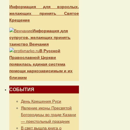
Информация для взрослых,
желающих принять Святое
Крещение
Информация для
супругов, желающих принять
таинство Венчания
В Русской
Православной Церкви
появилась единая система
помощи наркозависимым и их
близким
СОБЫТИЯ
День Крещения Руси
Явление иконы Пресвятой
Богородицы во граде Казани
— престольный праздник
В свет вышла книга о