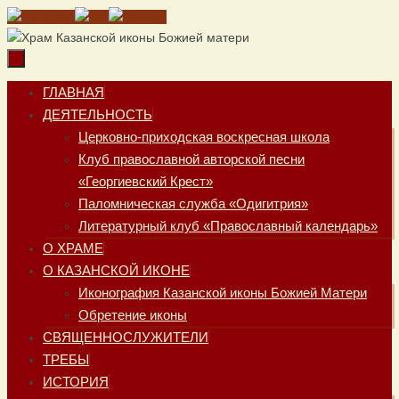
Перейти
к
содержимому
Перейти
ГЛАВНАЯ
к
ДЕЯТЕЛЬНОСТЬ
содержимому
Церковно-приходская воскресная школа
Клуб православной авторской песни
«Георгиевский Крест»
Паломническая служба «Одигитрия»
Литературный клуб «Православный календарь»
О ХРАМЕ
О КАЗАНСКОЙ ИКОНЕ
Иконография Казанской иконы Божией Матери
Обретение иконы
СВЯЩЕННОСЛУЖИТЕЛИ
ТРЕБЫ
ИСТОРИЯ