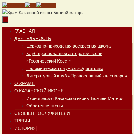
Перейти
к
содержимому
Перейти
ГЛАВНАЯ
к
ДЕЯТЕЛЬНОСТЬ
содержимому
Церковно-приходская воскресная школа
Клуб православной авторской песни
«Георгиевский Крест»
Паломническая служба «Одигитрия»
Литературный клуб «Православный календарь»
О ХРАМЕ
О КАЗАНСКОЙ ИКОНЕ
Иконография Казанской иконы Божией Матери
Обретение иконы
СВЯЩЕННОСЛУЖИТЕЛИ
ТРЕБЫ
ИСТОРИЯ