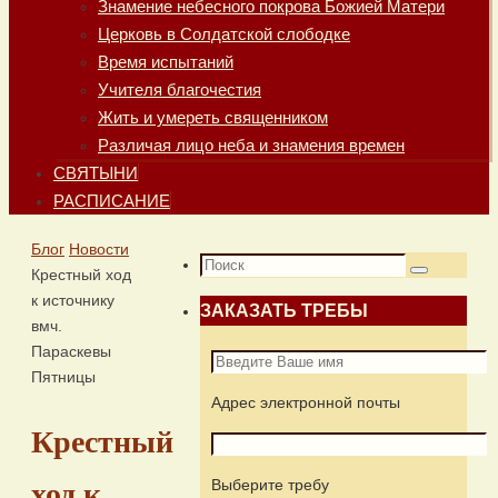
Знамение небесного покрова Божией Матери
Церковь в Солдатской слободке
Время испытаний
Учителя благочестия
Жить и умереть священником
Различая лицо неба и знамения времен
СВЯТЫНИ
РАСПИСАНИЕ
Главная
Блог
Новости
Что
Крестный ход
Поиск
искать:
к источнику
ЗАКАЗАТЬ ТРЕБЫ
вмч.
Параскевы
Пятницы
Адрес электронной почты
Крестный
Выберите требу
ход к