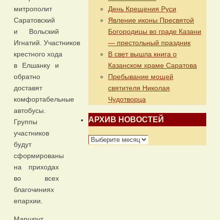
День Крещения Руси
митрополит
Явление иконы Пресвятой
Саратовский
Богородицы во граде Казани
и Вольский
— престольный праздник
Игнатий. Участников
В свет вышла книга о
крестного хода
Казанском храме Саратова
в Елшанку и
Пребывание мощей
обратно
святителя Николая
доставят
Чудотворца
комфортабельные
автобусы.
АРХИВ НОВОСТЕЙ
Группы
участников
АРХИВ
будут
НОВОСТЕЙ
сформированы
на приходах
во всех
благочиниях
епархии.
Маршрут