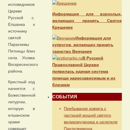
исповедников
Церкви
Информация для взрослых,
Русской с.
желающих принять Святое
Елшанка к
Крещение
источнику
святой
Информация для
Параскевы
супругов, желающих принять
Пятницы близ
таинство Венчания
села Усовка
В Русской
Воскресенского
Православной Церкви
района.
появилась единая система
помощи наркозависимым и их
Крестный ход
близким
начнется с
Божественной
СОБЫТИЯ
литургии,
Пребывание ковчега с
которую в
частицей мощей святого
елшанском
великомученика и целителя
храме
Пантелеимона
совершит