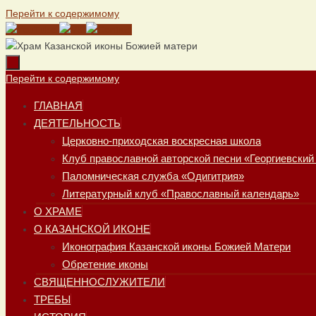
Перейти к содержимому
Перейти к содержимому
ГЛАВНАЯ
ДЕЯТЕЛЬНОСТЬ
Церковно-приходская воскресная школа
Клуб православной авторской песни «Георгиевский
Паломническая служба «Одигитрия»
Литературный клуб «Православный календарь»
О ХРАМЕ
О КАЗАНСКОЙ ИКОНЕ
Иконография Казанской иконы Божией Матери
Обретение иконы
СВЯЩЕННОСЛУЖИТЕЛИ
ТРЕБЫ