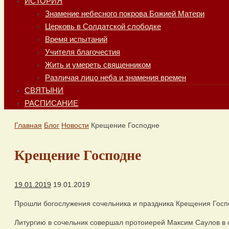
ИСТОРИЯ
Знамение небесного покрова Божией Матери
Церковь в Солдатской слободке
Время испытаний
Учителя благочестия
Жить и умереть священником
Различая лицо неба и знамения времен
СВЯТЫНИ
РАСПИСАНИЕ
Главная
Блог
Новости
Крещение Господне
Крещение Господне
19.01.2019
19.01.2019
Прошли богослужения сочельника и праздника Крещения Госп
Литургию в сочельник совершал протоиерей Максим Саулов в 