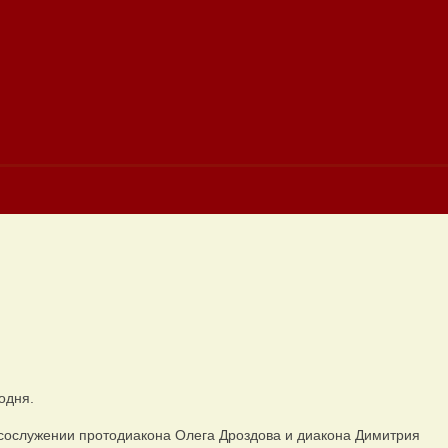
одня.
сослужении протодиакона Олега Дроздова и диакона Димитрия