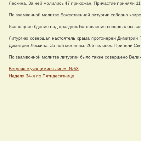
Лескина. За ней молились 47 прихожан. Причастие приняли 11
По заамвонной молитве Божественной литургии соборно клир
Всенощное бдение под праздник Богоявления совершалось соб
Литургию совершал настоятель храма протоиерей Димитрий П
Димитрия Лескина. За ней молились 265 человек. Приняли Св
По заамвонной молитве литургии было также совершено Вели
Встреча с учащимися лицея №53
Неделя 34-я по Пятидесятнице