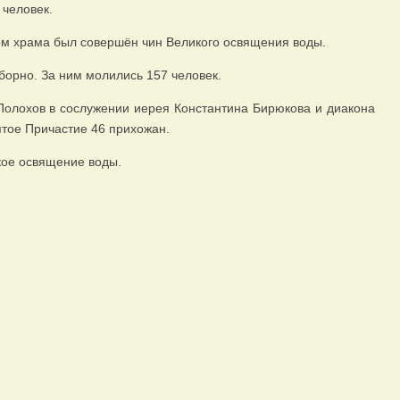
 человек.
ом храма был совершён чин Великого освящения воды.
орно. За ним молились 157 человек.
олохов в сослужении иерея Константина Бирюкова и диакона
ятое Причастие 46 прихожан.
кое освящение воды.