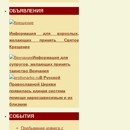
ОБЪЯВЛЕНИЯ
Информация для взрослых,
желающих принять Святое
Крещение
Информация для
супругов, желающих принять
таинство Венчания
В Русской
Православной Церкви
появилась единая система
помощи наркозависимым и их
близким
СОБЫТИЯ
Пребывание ковчега с