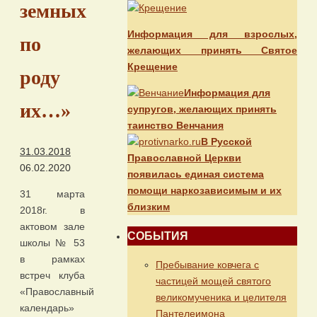
земных
Информация для взрослых,
по
желающих принять Святое
Крещение
роду
Информация для
их…»
супругов, желающих принять
таинство Венчания
В Русской
31.03.2018
Православной Церкви
06.02.2020
появилась единая система
помощи наркозависимым и их
31 марта
близким
2018г. в
актовом зале
СОБЫТИЯ
школы № 53
в рамках
Пребывание ковчега с
встреч клуба
частицей мощей святого
«Православный
великомученика и целителя
календарь»
Пантелеимона