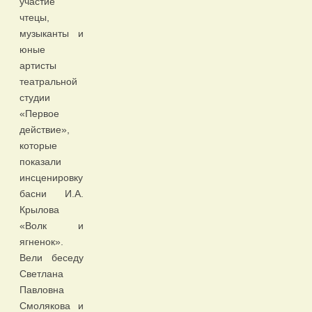
участие
чтецы,
музыканты и
юные
артисты
театральной
студии
«Первое
действие»,
которые
показали
инсценировку
басни И.А.
Крылова
«Волк и
ягненок».
Вели беседу
Светлана
Павловна
Смолякова и