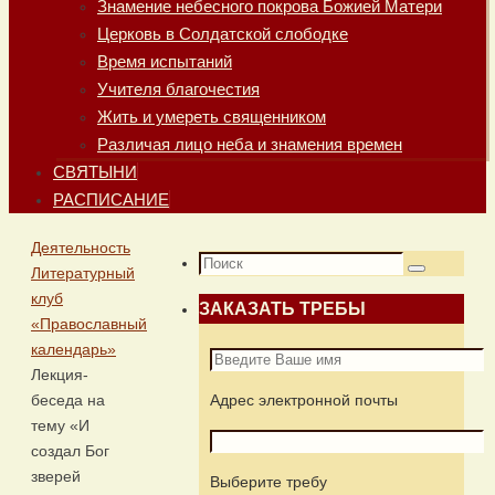
Знамение небесного покрова Божией Матери
Церковь в Солдатской слободке
Время испытаний
Учителя благочестия
Жить и умереть священником
Различая лицо неба и знамения времен
СВЯТЫНИ
РАСПИСАНИЕ
Главная
Деятельность
Что
Литературный
Поиск
искать:
клуб
ЗАКАЗАТЬ ТРЕБЫ
«Православный
календарь»
Лекция-
беседа на
Адрес электронной почты
тему «И
создал Бог
зверей
Выберите требу