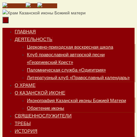
Перейти
к
содержимому
Перейти
ГЛАВНАЯ
к
ДЕЯТЕЛЬНОСТЬ
содержимому
Церковно-приходская воскресная школа
Клуб православной авторской песни
«Георгиевский Крест»
Паломническая служба «Одигитрия»
Литературный клуб «Православный календарь»
О ХРАМЕ
О КАЗАНСКОЙ ИКОНЕ
Иконография Казанской иконы Божией Матери
Обретение иконы
СВЯЩЕННОСЛУЖИТЕЛИ
ТРЕБЫ
ИСТОРИЯ