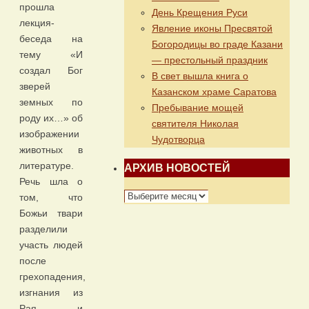
прошла
День Крещения Руси
лекция-
Явление иконы Пресвятой
беседа на
Богородицы во граде Казани
тему «И
— престольный праздник
создал Бог
В свет вышла книга о
зверей
Казанском храме Саратова
земных по
Пребывание мощей
роду их…» об
святителя Николая
изображении
Чудотворца
животных в
литературе.
АРХИВ НОВОСТЕЙ
Речь шла о
АРХИВ
том, что
НОВОСТЕЙ
Божьи твари
разделили
участь людей
после
грехопадения,
изгнания из
Рая и