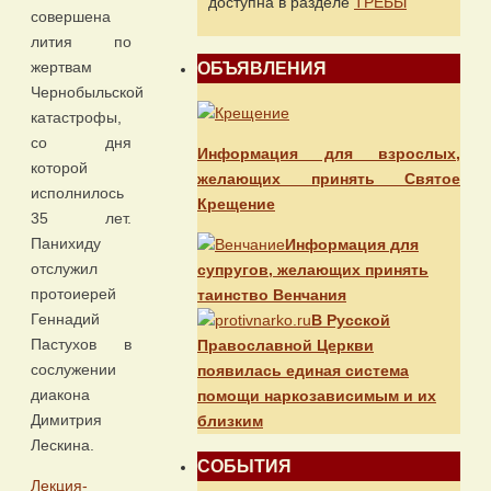
доступна в разделе
ТРЕБЫ
совершена
лития по
жертвам
ОБЪЯВЛЕНИЯ
Чернобыльской
катастрофы,
со дня
Информация для взрослых,
которой
желающих принять Святое
исполнилось
Крещение
35 лет.
Панихиду
Информация для
отслужил
супругов, желающих принять
протоиерей
таинство Венчания
Геннадий
В Русской
Пастухов в
Православной Церкви
сослужении
появилась единая система
диакона
помощи наркозависимым и их
Димитрия
близким
Лескина.
СОБЫТИЯ
Лекция-