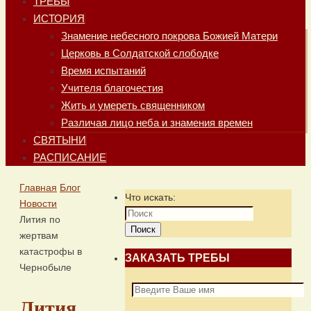
ТРЕБЫ
ИСТОРИЯ
Знамение небесного покрова Божией Матери
Церковь в Солдатской слободке
Время испытаний
Учителя благочестия
Жить и умереть священником
Различая лицо неба и знамения времен
СВЯТЫНИ
РАСПИСАНИЕ
Главная
Блог
Что искать:
Новости
Лития по
Поиск
жертвам
катастрофы в
ЗАКАЗАТЬ ТРЕБЫ
Чернобыле
Лития