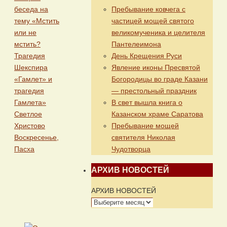
Пребывание ковчега с
беседа на
частицей мощей святого
тему «Мстить
великомученика и целителя
или не
Пантелеимона
мстить?
День Крещения Руси
Трагедия
Явление иконы Пресвятой
Шекспира
Богородицы во граде Казани
«Гамлет» и
— престольный праздник
трагедия
В свет вышла книга о
Гамлета»
Казанском храме Саратова
Светлое
Пребывание мощей
Христово
святителя Николая
Воскресенье,
Чудотворца
Пасха
АРХИВ НОВОСТЕЙ
АРХИВ НОВОСТЕЙ