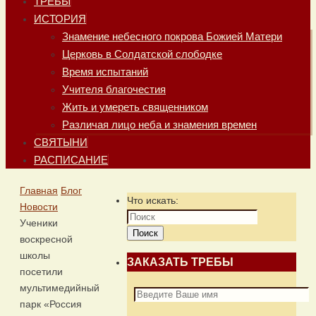
ТРЕБЫ
ИСТОРИЯ
Знамение небесного покрова Божией Матери
Церковь в Солдатской слободке
Время испытаний
Учителя благочестия
Жить и умереть священником
Различая лицо неба и знамения времен
СВЯТЫНИ
РАСПИСАНИЕ
Главная
Блог
Что искать:
Новости
Ученики
Поиск
воскресной
школы
ЗАКАЗАТЬ ТРЕБЫ
посетили
мультимедийный
парк «Россия