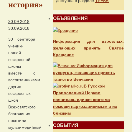
доступна в разделе
ТРЕБЫ
история»
ОБЪЯВЛЕНИЯ
30.09.2018
30.09.2018
30 сентября
Информация для взрослых,
ученики
желающих принять Святое
нашей
Крещение
воскресной
Информация для
школы
супругов, желающих принять
вместе с
таинство Венчания
воспитанниками
В Русской
других
Православной Церкви
воскресных
появилась единая система
школ
помощи наркозависимым и их
Всехсвятского
близким
благочиния
посетили
СОБЫТИЯ
мультимедийный