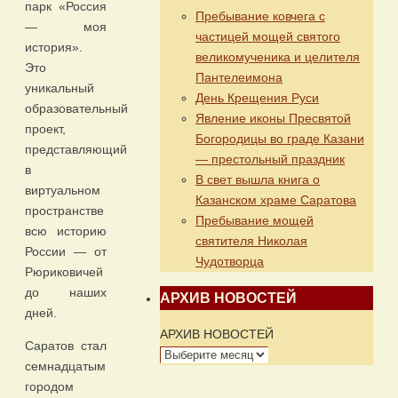
парк «Россия
Пребывание ковчега с
— моя
частицей мощей святого
история».
великомученика и целителя
Это
Пантелеимона
уникальный
День Крещения Руси
образовательный
Явление иконы Пресвятой
проект,
Богородицы во граде Казани
представляющий
— престольный праздник
в
В свет вышла книга о
виртуальном
Казанском храме Саратова
пространстве
Пребывание мощей
всю историю
святителя Николая
России — от
Чудотворца
Рюриковичей
до наших
АРХИВ НОВОСТЕЙ
дней.
АРХИВ НОВОСТЕЙ
Саратов стал
семнадцатым
городом