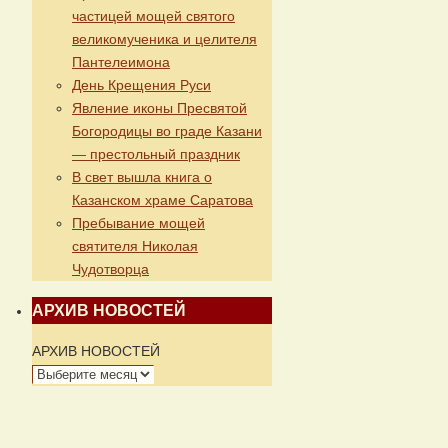
частицей мощей святого
великомученика и целителя
Пантелеимона
День Крещения Руси
Явление иконы Пресвятой
Богородицы во граде Казани
— престольный праздник
В свет вышла книга о
Казанском храме Саратова
Пребывание мощей
святителя Николая
Чудотворца
АРХИВ НОВОСТЕЙ
АРХИВ НОВОСТЕЙ