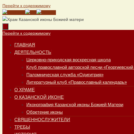
Перейти к содержимому
Перейти к содержимому
ГЛАВНАЯ
ДЕЯТЕЛЬНОСТЬ
Церковно-приходская воскресная школа
Клуб православной авторской песни «Георгиевский
Паломническая служба «Одигитрия»
Литературный клуб «Православный календарь»
О ХРАМЕ
О КАЗАНСКОЙ ИКОНЕ
Иконография Казанской иконы Божией Матери
Обретение иконы
СВЯЩЕННОСЛУЖИТЕЛИ
ТРЕБЫ