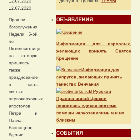
доступна в разделе
ТРЕБЫ
12.07.2020
12.07.2020
ОБЪЯВЛЕНИЯ
Прошли
богослужения
Недели 5-ой
по
Информация для взрослых,
Пятидесятнице,
желающих принять Святое
на которую
Крещение
пришлось
Информация для
также
супругов, желающих принять
празднование
таинство Венчания
в честь
В Русской
святых
Православной Церкви
первоверховных
появилась единая система
апостолов
помощи наркозависимым и их
Петра и
близким
Павла.
Всенощное
СОБЫТИЯ
бдение