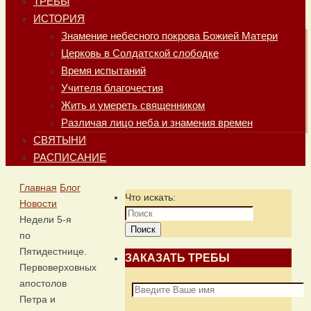
ТРЕБЫ
ИСТОРИЯ
Знамение небесного покрова Божией Матери
Церковь в Солдатской слободке
Время испытаний
Учителя благочестия
Жить и умереть священником
Различая лицо неба и знамения времен
СВЯТЫНИ
РАСПИСАНИЕ
Главная
Блог
Что искать:
Новости
Недели 5-я
Поиск
по
Пятидестнице.
ЗАКАЗАТЬ ТРЕБЫ
Первоверховных
апостолов
Петра и