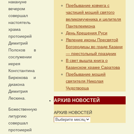
накануне
Пребывание ковчега с
вечером
частицей мощей святого
совершал
великомученика и целителя
настоятель
Пантелеимона
храма
День Крещения Руси
протоиерей
Явление иконы Пресвятой
Димитрий
Богородицы во граде Казани
Полохов в
— престольный праздник
сослужении
В свет вышла книга о
иерея
Казанском храме Саратова
Конгстантина
Пребывание мощей
Бирюкова и
святителя Николая
диакона
Чудотворца
Димитрия
Лескина.
АРХИВ НОВОСТЕЙ
Божественную
АРХИВ НОВОСТЕЙ
литургию
совершал
протоиерей