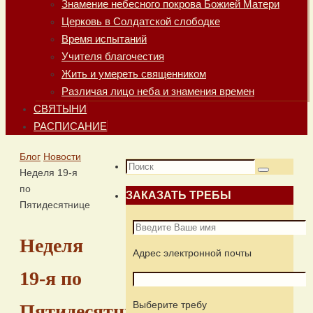
Знамение небесного покрова Божией Матери
Церковь в Солдатской слободке
Время испытаний
Учителя благочестия
Жить и умереть священником
Различая лицо неба и знамения времен
СВЯТЫНИ
РАСПИСАНИЕ
Главная
Блог
Новости
Что
Неделя 19-я
Поиск
искать:
по
ЗАКАЗАТЬ ТРЕБЫ
Пятидесятнице
Неделя
Адрес электронной почты
19-я по
Выберите требу
Пятидесятнице