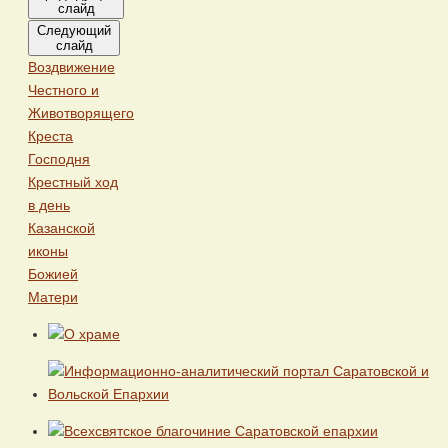
слайд
Следующий
слайд
Воздвижение
Честного и
Животворящего
Креста
Господня
Крестный ход
в день
Казанской
иконы
Божией
Матери