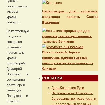
бдение
совершалось
Информация для взрослых,
клиром
желающих принять Святое
храма
Крещение
соборно.
Информация для
Божественную
супругов, желающих принять
литургию
таинство Венчания
совершал
В Русской
почётный
Православной Церкви
настоятель
появилась единая система
храма
помощи наркозависимым и их
протоиерей
близким
Димитрий
Полохов в
СОБЫТИЯ
сослужении
протоиерея
День Крещения Руси
Геннадия
Явление иконы Пресвятой
Пастухова и
Богородицы во граде Казани
диакона
— престольный праздник