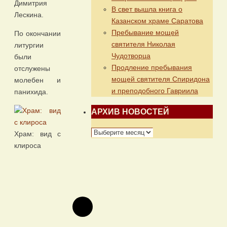
Димитрия
В свет вышла книга о
Лескина.
Казанском храме Саратова
Пребывание мощей
По окончании
святителя Николая
литургии
Чудотворца
были
Продление пребывания
отслужены
мощей святителя Спиридона
молебен и
и преподобного Гавриила
панихида.
АРХИВ НОВОСТЕЙ
АРХИВ
Храм: вид с
НОВОСТЕЙ
клироса