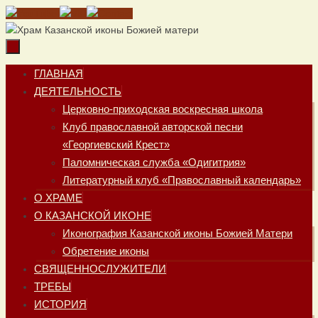
Перейти
к
содержимому
Перейти
ГЛАВНАЯ
к
ДЕЯТЕЛЬНОСТЬ
содержимому
Церковно-приходская воскресная школа
Клуб православной авторской песни
«Георгиевский Крест»
Паломническая служба «Одигитрия»
Литературный клуб «Православный календарь»
О ХРАМЕ
О КАЗАНСКОЙ ИКОНЕ
Иконография Казанской иконы Божией Матери
Обретение иконы
СВЯЩЕННОСЛУЖИТЕЛИ
ТРЕБЫ
ИСТОРИЯ