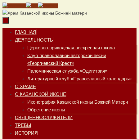
Перейти
к
содержимому
Перейти
ГЛАВНАЯ
к
ДЕЯТЕЛЬНОСТЬ
содержимому
Церковно-приходская воскресная школа
Клуб православной авторской песни
«Георгиевский Крест»
Паломническая служба «Одигитрия»
Литературный клуб «Православный календарь»
О ХРАМЕ
О КАЗАНСКОЙ ИКОНЕ
Иконография Казанской иконы Божией Матери
Обретение иконы
СВЯЩЕННОСЛУЖИТЕЛИ
ТРЕБЫ
ИСТОРИЯ