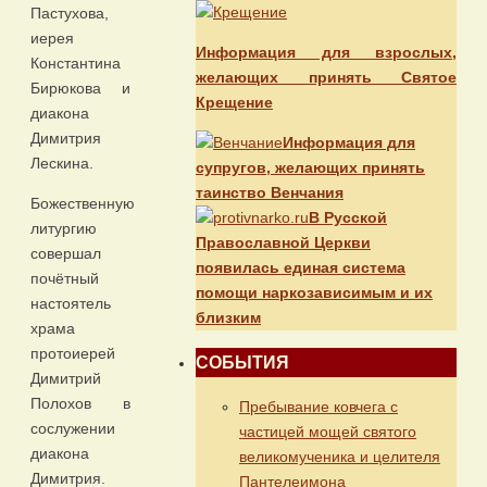
Пастухова,
иерея
Информация для взрослых,
Константина
желающих принять Святое
Бирюкова и
Крещение
диакона
Димитрия
Информация для
Лескина.
супругов, желающих принять
таинство Венчания
Божественную
В Русской
литургию
Православной Церкви
совершал
появилась единая система
почётный
помощи наркозависимым и их
настоятель
близким
храма
протоиерей
СОБЫТИЯ
Димитрий
Полохов в
Пребывание ковчега с
сослужении
частицей мощей святого
диакона
великомученика и целителя
Димитрия.
Пантелеимона