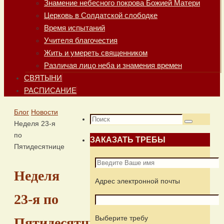
Знамение небесного покрова Божией Матери
Церковь в Солдатской слободке
Время испытаний
Учителя благочестия
Жить и умереть священником
Различая лицо неба и знамения времен
СВЯТЫНИ
РАСПИСАНИЕ
Главная
Блог
Новости
Что
Неделя 23-я
Поиск
искать:
по
ЗАКАЗАТЬ ТРЕБЫ
Пятидесятнице
Неделя
Адрес электронной почты
23-я по
Выберите требу
Пятидесятнице