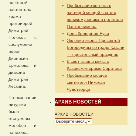
почётный
Пребывание ковчега с
настоятель
частицей мощей святого
храма
великомученика и целителя
протоиерей
Пантелеимона
Димитрий
День Крещения Руси
Полохов в
Явление иконы Пресвятой
сослужении
Богородицы во граде Казани
иерея
— престольный праздник
Дионисия
В свет вышла книга о
Ермолова и
Казанском храме Саратова
диакона
Пребывание мощей
Димитрия
святителя Николая
Лескина.
Чудотворца
По окончании
АРХИВ НОВОСТЕЙ
литургии
были
АРХИВ НОВОСТЕЙ
отслужены
молебен и
панихида.