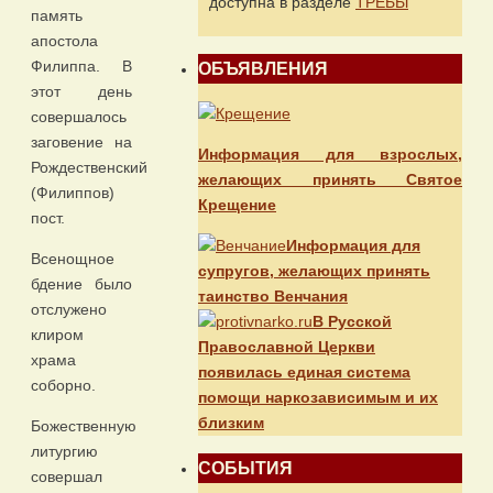
доступна в разделе
ТРЕБЫ
память
апостола
Филиппа. В
ОБЪЯВЛЕНИЯ
этот день
совершалось
заговение на
Информация для взрослых,
Рождественский
желающих принять Святое
(Филиппов)
Крещение
пост.
Информация для
Всенощное
супругов, желающих принять
бдение было
таинство Венчания
отслужено
В Русской
клиром
Православной Церкви
храма
появилась единая система
соборно.
помощи наркозависимым и их
близким
Божественную
литургию
СОБЫТИЯ
совершал