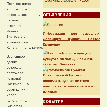
доступна в разделе
ТРЕБЫ
Пятидесятнице,
в которую
совершалась
ОБЪЯВЛЕНИЯ
память
святителя
Иоанна
Информация для взрослых,
Златоустого,
желающих принять Святое
архиепископа
Крещение
Константинопольского.
Информация для
Всенощное
супругов, желающих принять
бдение
таинство Венчания
совершал
В Русской
протоиерей
Православной Церкви
Геннадий
появилась единая система
Пастухов в
помощи наркозависимым и их
сослужении
близким
иерея
Константина
СОБЫТИЯ
Бирюкова,