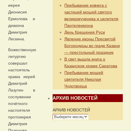
Пребывание ковчега с
иерея
частицей мощей святого
Дионисия
великомученика и целителя
Ермолова и
Пантелеимона
диакона
День Крещения Руси
Димитрия
Явление иконы Пресвятой
Лескина.
Богородицы во граде Казани
Божественную
— престольный праздник
литургию
В свет вышла книга о
совершал
Казанском храме Саратова
настоятель
Пребывание мощей
храма иерей
святителя Николая
Димитрий
Чудотворца
Лазутин в
сослужении
АРХИВ НОВОСТЕЙ
почётного
АРХИВ НОВОСТЕЙ
настоятеля
протоиерея
Димитрия
Полохова,