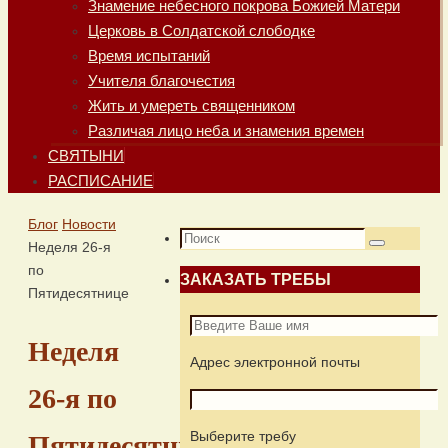
Знамение небесного покрова Божией Матери
Церковь в Солдатской слободке
Время испытаний
Учителя благочестия
Жить и умереть священником
Различая лицо неба и знамения времен
СВЯТЫНИ
РАСПИСАНИЕ
Главная
Блог
Новости
Что
Неделя 26-я
Поиск
искать:
по
ЗАКАЗАТЬ ТРЕБЫ
Пятидесятнице
Неделя
Адрес электронной почты
26-я по
Выберите требу
Пятидесятнице