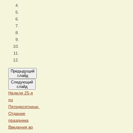
Предыдущий
слайд
Следующий
слайд
Неделя 25-я
по
Пятидесятнице.
Отдание
праздника
Введения во