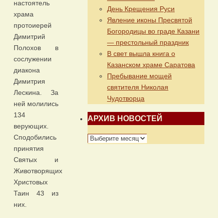
настоятель
День Крещения Руси
храма
Явление иконы Пресвятой
протоиерей
Богородицы во граде Казани
Димитрий
— престольный праздник
Полохов в
В свет вышла книга о
сослужении
Казанском храме Саратова
диакона
Пребывание мощей
Димитрия
святителя Николая
Лескина. За
Чудотворца
ней молились
134
АРХИВ НОВОСТЕЙ
верующих.
Сподобились
АРХИВ
принятия
НОВОСТЕЙ
Святых и
Животворящих
Христовых
Таин 43 из
них.