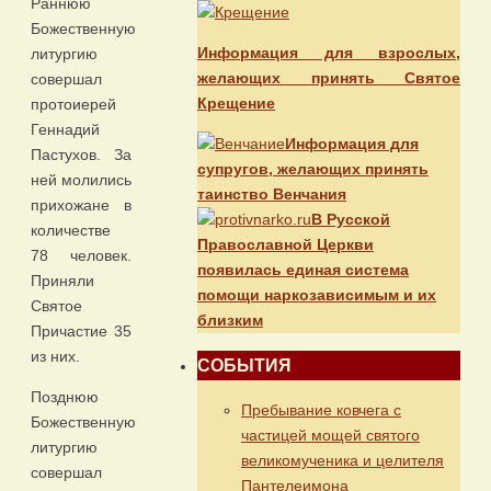
Раннюю
Божественную
Информация для взрослых,
литургию
желающих принять Святое
совершал
Крещение
протоиерей
Геннадий
Информация для
Пастухов. За
супругов, желающих принять
ней молились
таинство Венчания
прихожане в
В Русской
количестве
Православной Церкви
78 человек.
появилась единая система
Приняли
помощи наркозависимым и их
Святое
близким
Причастие 35
из них.
СОБЫТИЯ
Позднюю
Пребывание ковчега с
Божественную
частицей мощей святого
литургию
великомученика и целителя
совершал
Пантелеимона