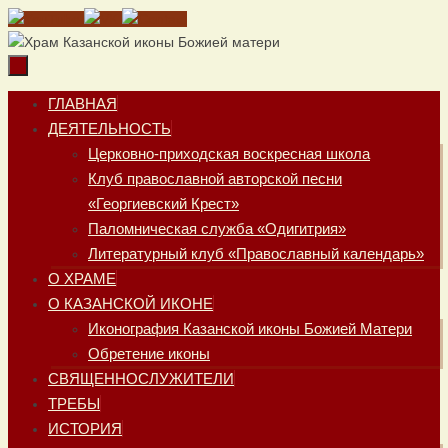
Перейти
к
содержимому
Перейти
ГЛАВНАЯ
к
ДЕЯТЕЛЬНОСТЬ
содержимому
Церковно-приходская воскресная школа
Клуб православной авторской песни
«Георгиевский Крест»
Паломническая служба «Одигитрия»
Литературный клуб «Православный календарь»
О ХРАМЕ
О КАЗАНСКОЙ ИКОНЕ
Иконография Казанской иконы Божией Матери
Обретение иконы
СВЯЩЕННОСЛУЖИТЕЛИ
ТРЕБЫ
ИСТОРИЯ