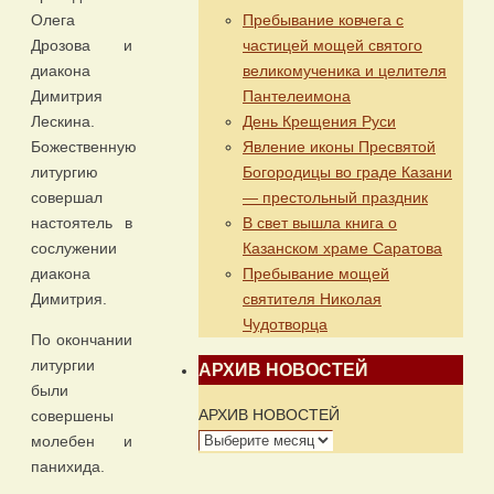
Пребывание ковчега с
Олега
частицей мощей святого
Дрозова и
великомученика и целителя
диакона
Пантелеимона
Димитрия
День Крещения Руси
Лескина.
Явление иконы Пресвятой
Божественную
Богородицы во граде Казани
литургию
— престольный праздник
совершал
В свет вышла книга о
настоятель в
Казанском храме Саратова
сослужении
Пребывание мощей
диакона
святителя Николая
Димитрия.
Чудотворца
По окончании
литургии
АРХИВ НОВОСТЕЙ
были
АРХИВ НОВОСТЕЙ
совершены
молебен и
панихида.