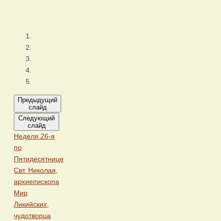
Предыдущий
слайд
Следующий
слайд
Неделя 26-я
по
Пятидесятнице
Свт. Николая,
архиепископа
Мир
Ликийских,
чудотворца