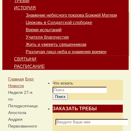
ТРЕБЫ
ИСТОРИЯ
Знамение небесного покрова Божией Матери
Церковь в Солдатской слободке
Время испытаний
Учителя благочестия
Жить и умереть священником
Различая лицо неба и знамения времен
СВЯТЫНИ
РАСПИСАНИЕ
Главная
Блог
Что искать:
Новости
Неделя 27-я
Поиск
по
Пятидесятнице.
ЗАКАЗАТЬ ТРЕБЫ
Апостола
Андрея
Первозванного