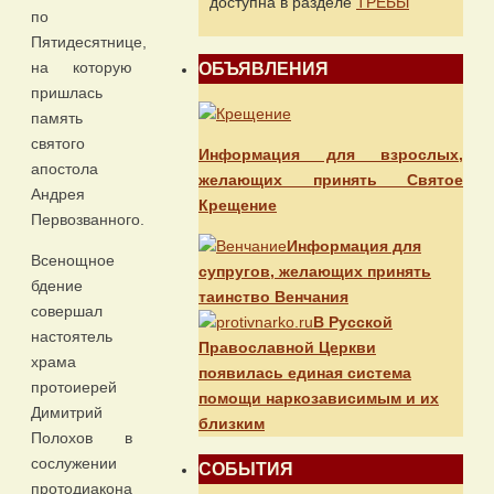
доступна в разделе
ТРЕБЫ
по
Пятидесятнице,
на которую
ОБЪЯВЛЕНИЯ
пришлась
память
святого
Информация для взрослых,
апостола
желающих принять Святое
Андрея
Крещение
Первозванного.
Информация для
Всенощное
супругов, желающих принять
бдение
таинство Венчания
совершал
В Русской
настоятель
Православной Церкви
храма
появилась единая система
протоиерей
помощи наркозависимым и их
Димитрий
близким
Полохов в
сослужении
СОБЫТИЯ
протодиакона