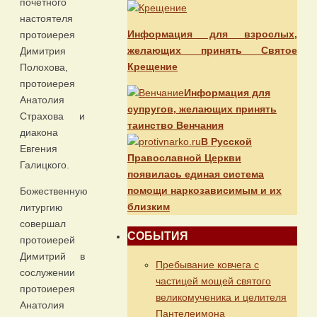
почётного
настоятеля
Информация для взрослых,
протоиерея
желающих принять Святое
Димитрия
Крещение
Полохова,
протоиерея
Информация для
Анатолия
супругов, желающих принять
Страхова и
таинство Венчания
диакона
В Русской
Евгения
Православной Церкви
Галицкого.
появилась единая система
помощи наркозависимым и их
Божественную
близким
литургию
совершал
СОБЫТИЯ
протоиерей
Димитрий в
Пребывание ковчега с
сослужении
частицей мощей святого
протоиерея
великомученика и целителя
Анатолия
Пантелеимона