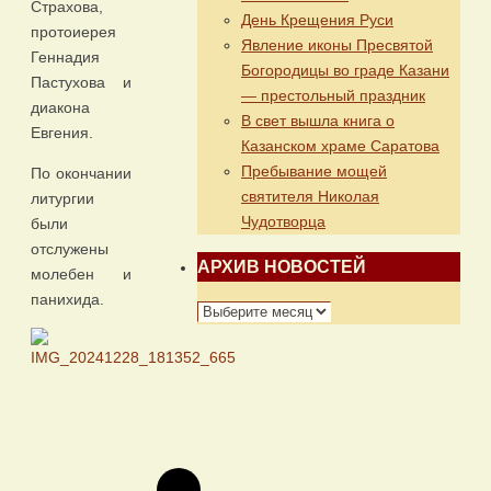
Страхова,
День Крещения Руси
протоиерея
Явление иконы Пресвятой
Геннадия
Богородицы во граде Казани
Пастухова и
— престольный праздник
диакона
В свет вышла книга о
Евгения.
Казанском храме Саратова
Пребывание мощей
По окончании
святителя Николая
литургии
Чудотворца
были
отслужены
АРХИВ НОВОСТЕЙ
молебен и
панихида.
АРХИВ
НОВОСТЕЙ