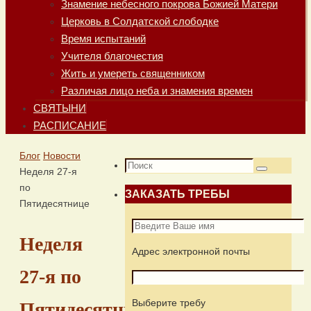
Знамение небесного покрова Божией Матери
Церковь в Солдатской слободке
Время испытаний
Учителя благочестия
Жить и умереть священником
Различая лицо неба и знамения времен
СВЯТЫНИ
РАСПИСАНИЕ
Главная
Блог
Новости
Что
Неделя 27-я
Поиск
искать:
по
ЗАКАЗАТЬ ТРЕБЫ
Пятидесятнице
Неделя
Адрес электронной почты
27-я по
Выберите требу
Пятидесятнице