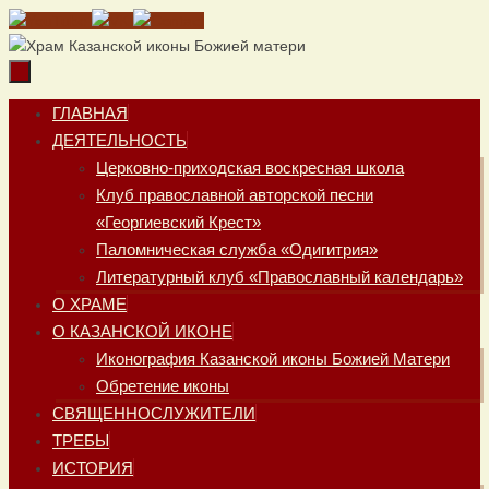
Перейти
к
содержимому
Перейти
ГЛАВНАЯ
к
ДЕЯТЕЛЬНОСТЬ
содержимому
Церковно-приходская воскресная школа
Клуб православной авторской песни
«Георгиевский Крест»
Паломническая служба «Одигитрия»
Литературный клуб «Православный календарь»
О ХРАМЕ
О КАЗАНСКОЙ ИКОНЕ
Иконография Казанской иконы Божией Матери
Обретение иконы
СВЯЩЕННОСЛУЖИТЕЛИ
ТРЕБЫ
ИСТОРИЯ