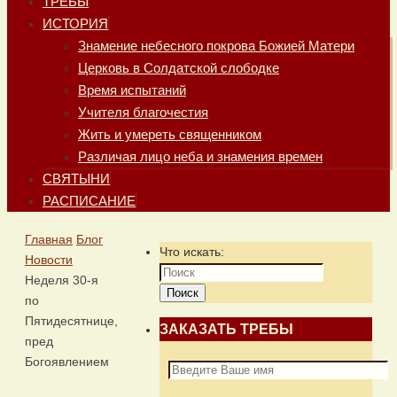
ТРЕБЫ
ИСТОРИЯ
Знамение небесного покрова Божией Матери
Церковь в Солдатской слободке
Время испытаний
Учителя благочестия
Жить и умереть священником
Различая лицо неба и знамения времен
СВЯТЫНИ
РАСПИСАНИЕ
Главная
Блог
Что искать:
Новости
Неделя 30-я
Поиск
по
Пятидесятнице,
ЗАКАЗАТЬ ТРЕБЫ
пред
Богоявлением