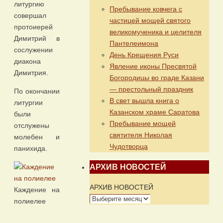
литургию
Пребывание ковчега с
совершал
частицей мощей святого
протоиерей
великомученика и целителя
Димитрий в
Пантелеимона
сослужении
День Крещения Руси
диакона
Явление иконы Пресвятой
Димитрия.
Богородицы во граде Казани
— престольный праздник
По окончании
В свет вышла книга о
литургии
Казанском храме Саратова
были
Пребывание мощей
отслужены
святителя Николая
молебен и
Чудотворца
панихида.
АРХИВ НОВОСТЕЙ
АРХИВ НОВОСТЕЙ
Каждение на
полиелее