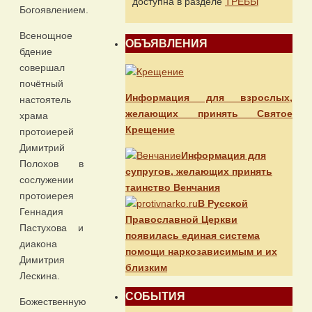
доступна в разделе
ТРЕБЫ
Богоявлением.
Всенощное
ОБЪЯВЛЕНИЯ
бдение
совершал
почётный
Информация для взрослых,
настоятель
желающих принять Святое
храма
Крещение
протоиерей
Димитрий
Информация для
Полохов в
супругов, желающих принять
сослужении
таинство Венчания
протоиерея
В Русской
Геннадия
Православной Церкви
Пастухова и
появилась единая система
диакона
помощи наркозависимым и их
Димитрия
близким
Лескина.
СОБЫТИЯ
Божественную