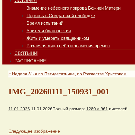
ИСТОРИЯ
Знамение небесного покрова Божией Матери
Церковь в Солдатской слободке
Время испытаний
Учителя благочестия
Жить и умереть священником
Различая лицо неба и знамения времен
СВЯТЫНИ
РАСПИСАНИЕ
«
Неделя 31-я по Пятидесятнице, по Рождестве Христовом
IMG_20260111_150931_001
11.01.2026
11.01.2026
Полный размер:
1280 × 961
пикселей
Следующее изображение