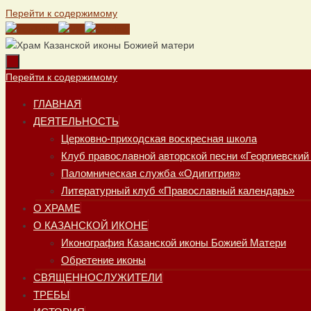
Перейти к содержимому
Перейти к содержимому
ГЛАВНАЯ
ДЕЯТЕЛЬНОСТЬ
Церковно-приходская воскресная школа
Клуб православной авторской песни «Георгиевский
Паломническая служба «Одигитрия»
Литературный клуб «Православный календарь»
О ХРАМЕ
О КАЗАНСКОЙ ИКОНЕ
Иконография Казанской иконы Божией Матери
Обретение иконы
СВЯЩЕННОСЛУЖИТЕЛИ
ТРЕБЫ