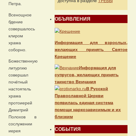
доступна в разделе
ТРЕБЫ
Петра.
Всенощное
ОБЪЯВЛЕНИЯ
бдение
совершалось
клиром
Информация для взрослых,
храма
желающих принять Святое
соборно.
Крещение
Божественную
Информация для
литургию
супругов, желающих принять
совершал
таинство Венчания
почётный
В Русской
настоятель
Православной Церкви
храма
появилась единая система
протоиерей
помощи наркозависимым и их
Димитрий
близким
Полохов в
сослужении
СОБЫТИЯ
иерея