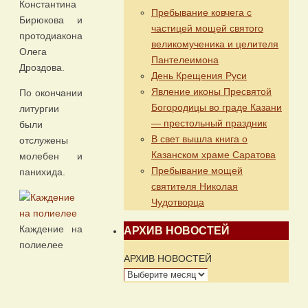
Константина
Пребывание ковчега с
Бирюкова и
частицей мощей святого
протодиакона
великомученика и целителя
Олега
Пантелеимона
Дроздова.
День Крещения Руси
Явление иконы Пресвятой
По окончании
Богородицы во граде Казани
литургии
— престольный праздник
были
В свет вышла книга о
отслужены
Казанском храме Саратова
молебен и
Пребывание мощей
панихида.
святителя Николая
Чудотворца
Каждение на
АРХИВ НОВОСТЕЙ
полиелее
АРХИВ НОВОСТЕЙ