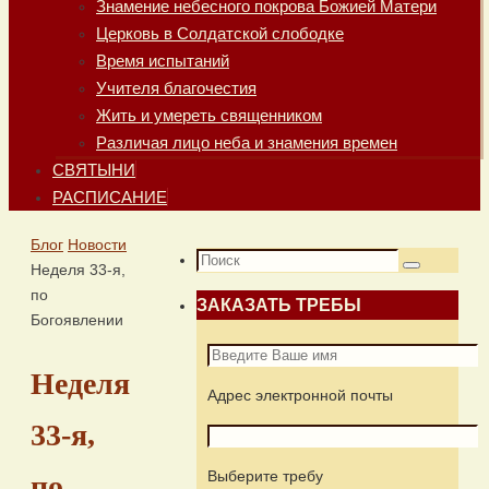
Знамение небесного покрова Божией Матери
Церковь в Солдатской слободке
Время испытаний
Учителя благочестия
Жить и умереть священником
Различая лицо неба и знамения времен
СВЯТЫНИ
РАСПИСАНИЕ
Главная
Блог
Новости
Что
Неделя 33-я,
Поиск
искать:
по
ЗАКАЗАТЬ ТРЕБЫ
Богоявлении
Неделя
Адрес электронной почты
33-я,
Выберите требу
по