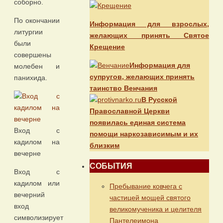
соборно.
По окончании
Информация для взрослых,
литургии
желающих принять Святое
были
Крещение
совершены
Информация для
молебен и
супругов, желающих принять
панихида.
таинство Венчания
В Русской
Православной Церкви
появилась единая система
Вход с
помощи наркозависимым и их
кадилом на
близким
вечерне
СОБЫТИЯ
Вход с
кадилом или
Пребывание ковчега с
вечерний
частицей мощей святого
вход
великомученика и целителя
символизирует
Пантелеимона