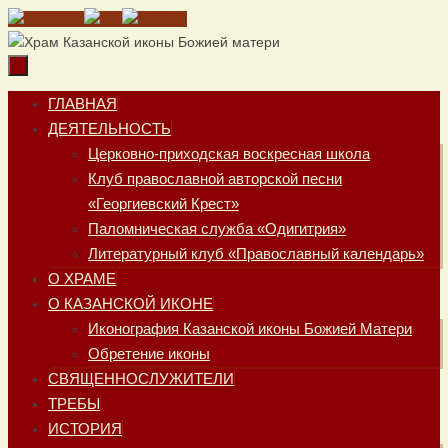
Перейти
к
содержимому
Перейти
ГЛАВНАЯ
к
ДЕЯТЕЛЬНОСТЬ
содержимому
Церковно-приходская воскресная школа
Клуб православной авторской песни
«Георгиевский Крест»
Паломническая служба «Одигитрия»
Литературный клуб «Православный календарь»
О ХРАМЕ
О КАЗАНСКОЙ ИКОНЕ
Иконография Казанской иконы Божией Матери
Обретение иконы
СВЯЩЕННОСЛУЖИТЕЛИ
ТРЕБЫ
ИСТОРИЯ