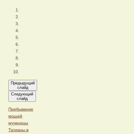
Предыдущий
слайд
Следующий
слайд
Пребывание
мощей
мученицы
Татианы в