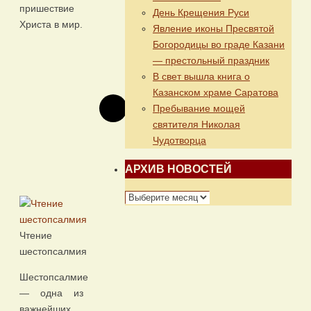
пришествие
День Крещения Руси
Христа в мир.
Явление иконы Пресвятой
Богородицы во граде Казани
— престольный праздник
В свет вышла книга о
Казанском храме Саратова
Пребывание мощей
святителя Николая
Чудотворца
АРХИВ НОВОСТЕЙ
АРХИВ
НОВОСТЕЙ
Чтение
шестопсалмия
Шестопсалмие
— одна из
важнейших