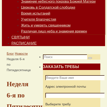
Знамение небесного покрова Божией Матери
Церковь в Солдатской слободке
Время испытаний
Учителя благочестия
Жить и умереть священником
Различая лицо неба и знамения времен
СВЯТЫНИ
РАСПИСАНИЕ
Главная
Блог
Новости
Что
Неделя 6-я
Поиск
искать:
по
ЗАКАЗАТЬ ТРЕБЫ
Пятидесятнице
Неделя
Адрес электронной почты
6-я по
Выберите требу
Пятидесятнице