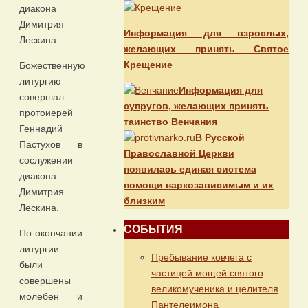
диакона
Димитрия
Информация для взрослых,
Лескина.
желающих принять Святое
Крещение
Божественную
литургию
Информация для
совершал
супругов, желающих принять
протоиерей
таинство Венчания
Геннадий
В Русской
Пастухов в
Православной Церкви
сослужении
появилась единая система
диакона
помощи наркозависимым и их
Димитрия
близким
Лескина.
СОБЫТИЯ
По окончании
литургии
Пребывание ковчега с
были
частицей мощей святого
совершены
великомученика и целителя
молебен и
Пантелеимона