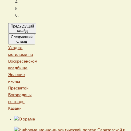
Предыдущий
слайд
Следующий
слайд
Уход за
могилами на
Воскресенском
кладбище
Явление
иконы
Пресвятой
Богородицы
во граде
Казани