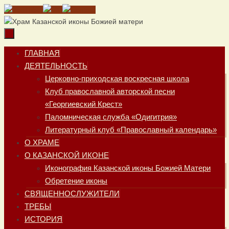
Перейти
к
содержимому
Перейти
ГЛАВНАЯ
к
ДЕЯТЕЛЬНОСТЬ
содержимому
Церковно-приходская воскресная школа
Клуб православной авторской песни
«Георгиевский Крест»
Паломническая служба «Одигитрия»
Литературный клуб «Православный календарь»
О ХРАМЕ
О КАЗАНСКОЙ ИКОНЕ
Иконография Казанской иконы Божией Матери
Обретение иконы
СВЯЩЕННОСЛУЖИТЕЛИ
ТРЕБЫ
ИСТОРИЯ