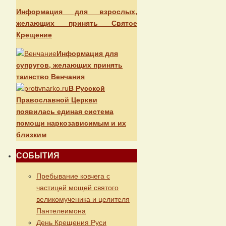
Информация для взрослых,
желающих принять Святое
Крещение
Информация для
супругов, желающих принять
таинство Венчания
В Русской
Православной Церкви
появилась единая система
помощи наркозависимым и их
близким
СОБЫТИЯ
Пребывание ковчега с
частицей мощей святого
великомученика и целителя
Пантелеимона
День Крещения Руси