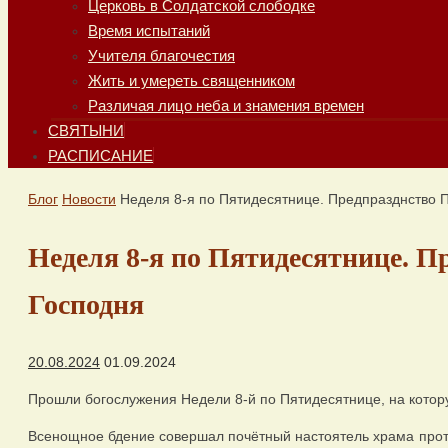
Церковь в Солдатской слободке
Время испытаний
Учителя благочестия
Жить и умереть священником
Различая лицо неба и знамения времен
СВЯТЫНИ
РАСПИСАНИЕ
Главная
Блог
Новости
Неделя 8-я по Пятидесятнице. Предпразднство
Неделя 8-я по Пятидесятнице. 
Господня
20.08.2024
01.09.2024
Прошли богослужения Недели 8-й по Пятидесятнице, на кото
Всенощное бдение совершал почётный настоятель храма прот