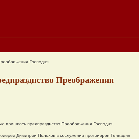
 Преображения Господня
Предпразднство Преображения
рую пришлось предпразднство Преображения Господня.
оиерей Димитрий Полохов в сослужении протоиерея Геннадия