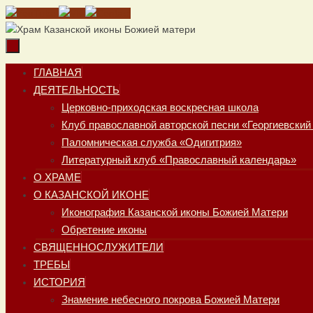
Перейти
к
содержимому
Перейти
ГЛАВНАЯ
к
ДЕЯТЕЛЬНОСТЬ
содержимому
Церковно-приходская воскресная школа
Клуб православной авторской песни «Георгиевский
Паломническая служба «Одигитрия»
Литературный клуб «Православный календарь»
О ХРАМЕ
О КАЗАНСКОЙ ИКОНЕ
Иконография Казанской иконы Божией Матери
Обретение иконы
СВЯЩЕННОСЛУЖИТЕЛИ
ТРЕБЫ
ИСТОРИЯ
Знамение небесного покрова Божией Матери