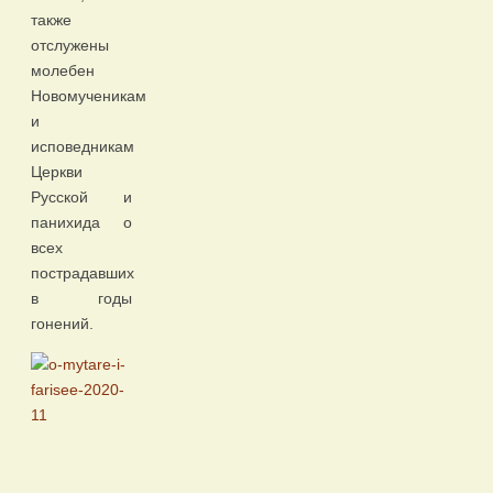
также
отслужены
молебен
Новомученикам
и
исповедникам
Церкви
Русской и
панихида о
всех
пострадавших
в годы
гонений.