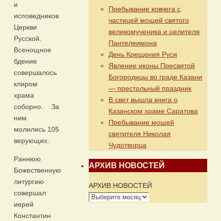
и
Пребывание ковчега с
исповедников
частицей мощей святого
Церкви
великомученика и целителя
Русской.
Пантелеимона
Всенощное
День Крещения Руси
бдение
Явление иконы Пресвятой
совершалось
Богородицы во граде Казани
клиром
— престольный праздник
храма
В свет вышла книга о
соборно. За
Казанском храме Саратова
ним
Пребывание мощей
молились 105
святителя Николая
верующих.
Чудотворца
Раннюю
АРХИВ НОВОСТЕЙ
Божественную
литургию
АРХИВ НОВОСТЕЙ
совершал
иерей
Константин