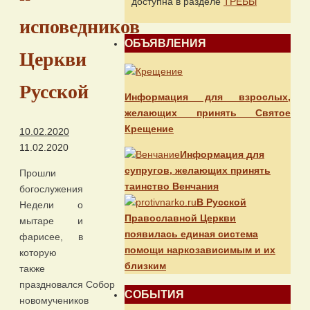
доступна в разделе
ТРЕБЫ
исповедников
ОБЪЯВЛЕНИЯ
Церкви
Русской
Информация для взрослых,
желающих принять Святое
Крещение
10.02.2020
11.02.2020
Информация для
супругов, желающих принять
Прошли
таинство Венчания
богослужения
В Русской
Недели о
Православной Церкви
мытаре и
появилась единая система
фарисее, в
помощи наркозависимым и их
которую
близким
также
праздновался Собор
СОБЫТИЯ
новомучеников