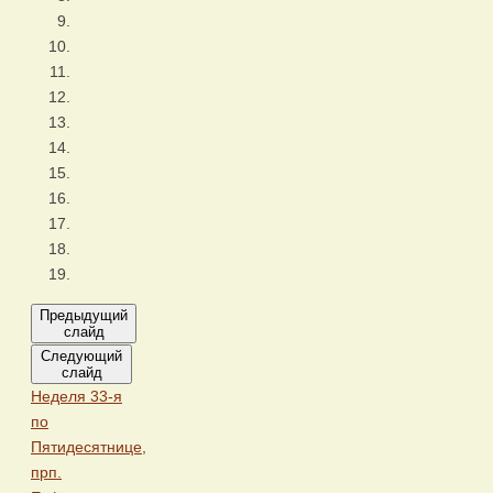
Предыдущий
слайд
Следующий
слайд
Неделя 33-я
по
Пятидесятнице,
прп.