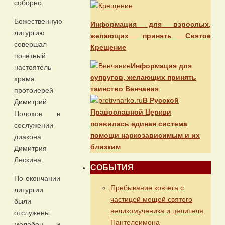
соборно.
Божественную
Информация для взрослых,
литургию
желающих принять Святое
совершал
Крещение
почётный
Информация для
настоятель
супругов, желающих принять
храма
таинство Венчания
протоиерей
В Русской
Димитрий
Православной Церкви
Полохов в
появилась единая система
сослужении
помощи наркозависимым и их
диакона
близким
Димитрия
Лескина.
СОБЫТИЯ
По окончании
Пребывание ковчега с
литургии
частицей мощей святого
были
великомученика и целителя
отслужены
Пантелеимона
молебен и