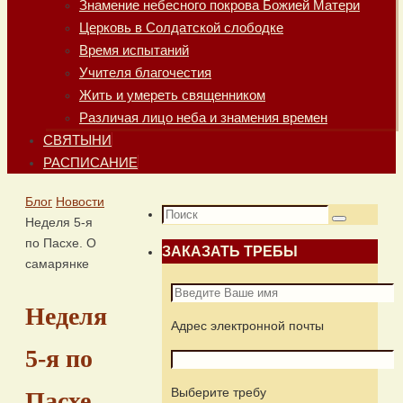
Знамение небесного покрова Божией Матери
Церковь в Солдатской слободке
Время испытаний
Учителя благочестия
Жить и умереть священником
Различая лицо неба и знамения времен
СВЯТЫНИ
РАСПИСАНИЕ
Главная
Блог
Новости
Что
Неделя 5-я
Поиск
искать:
по Пасхе. О
ЗАКАЗАТЬ ТРЕБЫ
самарянке
Неделя
Адрес электронной почты
5-я по
Выберите требу
Пасхе.