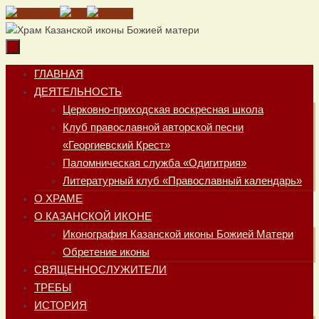
Перейти
к
содержимому
Перейти
ГЛАВНАЯ
к
ДЕЯТЕЛЬНОСТЬ
содержимому
Церковно-приходская воскресная школа
Клуб православной авторской песни
«Георгиевский Крест»
Паломническая служба «Одигитрия»
Литературный клуб «Православный календарь»
О ХРАМЕ
О КАЗАНСКОЙ ИКОНЕ
Иконография Казанской иконы Божией Матери
Обретение иконы
СВЯЩЕННОСЛУЖИТЕЛИ
ТРЕБЫ
ИСТОРИЯ