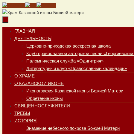
Перейти
к
содержимому
Перейти
ГЛАВНАЯ
к
ДЕЯТЕЛЬНОСТЬ
содержимому
Церковно-приходская воскресная школа
Клуб православной авторской песни «Георгиевский
Паломническая служба «Одигитрия»
Литературный клуб «Православный календарь»
О ХРАМЕ
О КАЗАНСКОЙ ИКОНЕ
Иконография Казанской иконы Божией Матери
Обретение иконы
СВЯЩЕННОСЛУЖИТЕЛИ
ТРЕБЫ
ИСТОРИЯ
Знамение небесного покрова Божией Матери