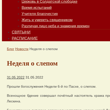
Церковь в Солдатской слободке
Время испытаний
Учителя благочестия
Жить и умереть священником
Различая лицо неба и знамения времен
СВЯТЫНИ
РАСПИСАНИЕ
Главная
Блог
Новости
Неделя о слепом
Неделя о слепом
31.05.2022
31.05.2022
Прошли богослужения Недели 6-й по Пасхе, о слепом.
Всенощное бдение совершал почётный настоятель храма пр
Лескина.