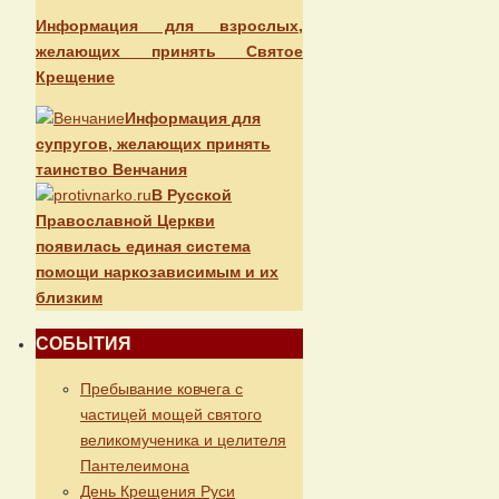
Информация для взрослых,
желающих принять Святое
Крещение
Информация для
супругов, желающих принять
таинство Венчания
В Русской
Православной Церкви
появилась единая система
помощи наркозависимым и их
близким
СОБЫТИЯ
Пребывание ковчега с
частицей мощей святого
великомученика и целителя
Пантелеимона
День Крещения Руси