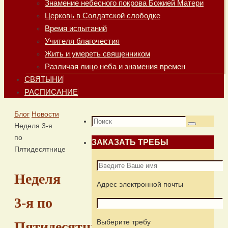
Знамение небесного покрова Божией Матери
Церковь в Солдатской слободке
Время испытаний
Учителя благочестия
Жить и умереть священником
Различая лицо неба и знамения времен
СВЯТЫНИ
РАСПИСАНИЕ
Главная
Блог
Новости
Что
Неделя 3-я
Поиск
искать:
по
ЗАКАЗАТЬ ТРЕБЫ
Пятидесятнице
Неделя
Адрес электронной почты
3-я по
Выберите требу
Пятидесятнице