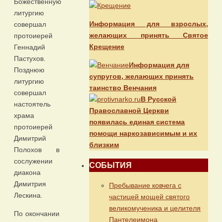
Божественную
литургию
Информация для взрослых,
совершал
желающих принять Святое
протоиерей
Крещение
Геннадий
Пастухов.
Информация для
Позднюю
супругов, желающих принять
литургию
таинство Венчания
совершал
В Русской
настоятель
Православной Церкви
храма
появилась единая система
протоиерей
помощи наркозависимым и их
Димитрий
близким
Полохов в
сослужении
СОБЫТИЯ
диакона
Димитрия
Пребывание ковчега с
Лескина.
частицей мощей святого
великомученика и целителя
По окончании
Пантелеимона