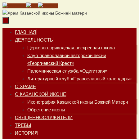
Перейти
к
содержимому
Перейти
ГЛАВНАЯ
к
ДЕЯТЕЛЬНОСТЬ
содержимому
Церковно-приходская воскресная школа
Клуб православной авторской песни
«Георгиевский Крест»
Паломническая служба «Одигитрия»
Литературный клуб «Православный календарь»
О ХРАМЕ
О КАЗАНСКОЙ ИКОНЕ
Иконография Казанской иконы Божией Матери
Обретение иконы
СВЯЩЕННОСЛУЖИТЕЛИ
ТРЕБЫ
ИСТОРИЯ