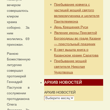
Пребывание ковчега с
вечером
частицей мощей святого
совершалось
великомученика и целителя
клиром
Пантелеимона
храма
День Крещения Руси
соборно. За
Явление иконы Пресвятой
ним
Богородицы во граде Казани
молились 69
— престольный праздник
прихожан.
В свет вышла книга о
Ранюю
Казанском храме Саратова
Божественную
Пребывание мощей
литургию
святителя Николая
совершал
Чудотворца
протоиерей
Геннадий
АРХИВ НОВОСТЕЙ
Пастухов в
АРХИВ НОВОСТЕЙ
сослужении
протодиакона
Олега