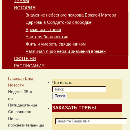
ТРЕБЫ
ИСТОРИЯ
Знамение небесного покрова Божией Матери
Церковь в Солдатской слободке
Время испытаний
Учителя благочестия
Жить и умереть священником
Различая лицо неба и знамения времен
СВЯТЫНИ
РАСПИСАНИЕ
Главная
Блог
Что искать:
Новости
Неделя 35-я
Поиск
по
Пятидесятнице.
ЗАКАЗАТЬ ТРЕБЫ
Св. равноап.
Нины,
просветительницы