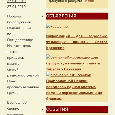
доступна в разделе
ТРЕБЫ
27.01.2019
27.01.2019
ОБЪЯВЛЕНИЯ
Прошли
богослужения
Недели 35-й
по
Информация для взрослых,
Пятидесятнице.
желающих принять Святое
На этот день
Крещение
также
Информация для
пришлась
супругов, желающих принять
память
таинство Венчания
святой
В Русской
равноапостольной
Православной Церкви
Нины,
появилась единая система
просветительницы
помощи наркозависимым и их
Грузии.
близким
Всенощное
бдение
СОБЫТИЯ
накануне