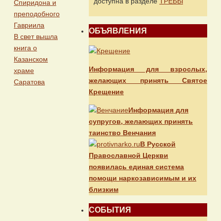
доступна в разделе
ТРЕБЫ
Спиридона и
преподобного
Гавриила
ОБЪЯВЛЕНИЯ
В свет вышла
книга о
Казанском
Информация для взрослых,
храме
желающих принять Святое
Саратова
Крещение
Информация для
супругов, желающих принять
таинство Венчания
В Русской
Православной Церкви
появилась единая система
помощи наркозависимым и их
близким
СОБЫТИЯ