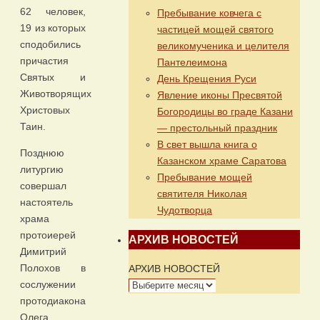
62 человек,
Пребывание ковчега с
19 из которых
частицей мощей святого
сподобились
великомученика и целителя
причастия
Пантелеимона
Святых и
День Крещения Руси
Животворящих
Явление иконы Пресвятой
Христовых
Богородицы во граде Казани
Таин.
— престольный праздник
В свет вышла книга о
Позднюю
Казанском храме Саратова
литургию
Пребывание мощей
совершал
святителя Николая
настоятель
Чудотворца
храма
протоиерей
АРХИВ НОВОСТЕЙ
Димитрий
Полохов в
АРХИВ НОВОСТЕЙ
сослужении
протодиакона
Олега