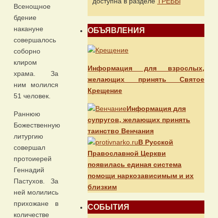
доступна в разделе
ТРЕБЫ
Всенощное
бдение
накануне
ОБЪЯВЛЕНИЯ
совершалось
соборно
клиром
Информация для взрослых,
храма. За
желающих принять Святое
ним молился
Крещение
51 человек.
Информация для
Раннюю
супругов, желающих принять
Божественную
таинство Венчания
литургию
В Русской
совершал
Православной Церкви
протоиерей
появилась единая система
Геннадий
помощи наркозависимым и их
Пастухов. За
близким
ней молились
прихожане в
СОБЫТИЯ
количестве