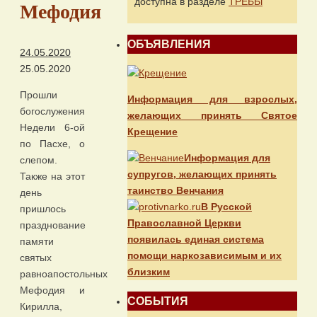
доступна в разделе
ТРЕБЫ
Мефодия
ОБЪЯВЛЕНИЯ
24.05.2020
25.05.2020
Прошли
Информация для взрослых,
богослужения
желающих принять Святое
Недели 6-ой
Крещение
по Пасхе, о
Информация для
слепом.
супругов, желающих принять
Также на этот
таинство Венчания
день
В Русской
пришлось
Православной Церкви
празднование
появилась единая система
памяти
помощи наркозависимым и их
святых
близким
равноапостольных
Мефодия и
СОБЫТИЯ
Кирилла,