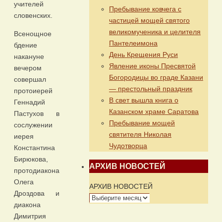
учителей
Пребывание ковчега с
словенских.
частицей мощей святого
великомученика и целителя
Всенощное
Пантелеимона
бдение
День Крещения Руси
накануне
Явление иконы Пресвятой
вечером
Богородицы во граде Казани
совершал
— престольный праздник
протоиерей
В свет вышла книга о
Геннадий
Казанском храме Саратова
Пастухов в
Пребывание мощей
сослужении
святителя Николая
иерея
Чудотворца
Константина
Бирюкова,
АРХИВ НОВОСТЕЙ
протодиакона
Олега
АРХИВ НОВОСТЕЙ
Дроздова и
диакона
Димитрия