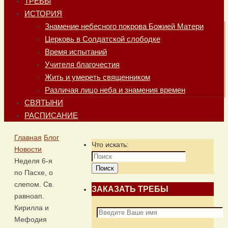
ТРЕБЫ
ИСТОРИЯ
Знамение небесного покрова Божией Матери
Церковь в Солдатской слободке
Время испытаний
Учителя благочестия
Жить и умереть священником
Различая лицо неба и знамения времен
СВЯТЫНИ
РАСПИСАНИЕ
Главная
Блог
Что искать:
Новости
Неделя 6-я
Поиск
по Пасхе, о
слепом. Св.
ЗАКАЗАТЬ ТРЕБЫ
равноап.
Кирилла и
Мефодия