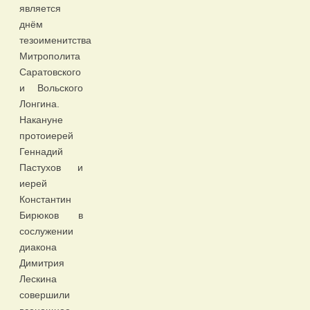
является
днём
тезоименитства
Митрополита
Саратовского
и Вольского
Лонгина.
Накануне
протоиерей
Геннадий
Пастухов и
иерей
Константин
Бирюков в
сослужении
диакона
Димитрия
Лескина
совершили