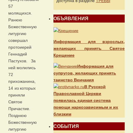
доступна в разделе
ТРЕБЫ
57
молящихся.
ОБЪЯВЛЕНИЯ
Ранюю
Божественную
литургию
совершал
Информация для взрослых,
протоиерей
желающих принять Святое
Геннадий
Крещение
Пастухов. За
Информация для
ней молились
супругов, желающих принять
72
таинство Венчания
прихожанина,
В Русской
14 из которых
Православной Церкви
приняли
появилась единая система
Святое
помощи наркозависимым и их
Причастие.
близким
Позднюю
Божественную
СОБЫТИЯ
литургию