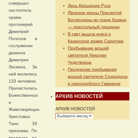
совершал
День Крещения Руси
настоятель
Явление иконы Пресвятой
храма
Богородицы во граде Казани
протоиерей
— престольный праздник
Димитрий
В свет вышла книга о
Полохов в
Казанском храме Саратова
сослужении
Пребывание мощей
диакона
святителя Николая
Димитрия
Чудотворца
Лескина. За
Продление пребывания
ней молились
мощей святителя Спиридона
133 человека.
и преподобного Гавриила
Причастились
Божественных
АРХИВ НОВОСТЕЙ
и
АРХИВ НОВОСТЕЙ
Животворящих
Христовых
Таин 39
прихожан. По
традиции, по