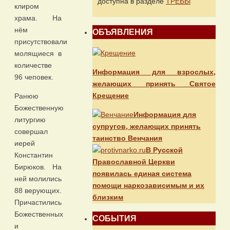
доступна в разделе
ТРЕБЫ
клиром
храма. На
нём
ОБЪЯВЛЕНИЯ
присутствовали
молящиеся в
количестве
Информация для взрослых,
96 чеповек.
желающих принять Святое
Крещение
Ранюю
Божественную
Информация для
литургию
супругов, желающих принять
совершал
таинство Венчания
иерей
В Русской
Константин
Православной Церкви
Бирюков. На
появилась единая система
ней молились
помощи наркозависимым и их
88 верующих.
близким
Причастились
Божественных
СОБЫТИЯ
и