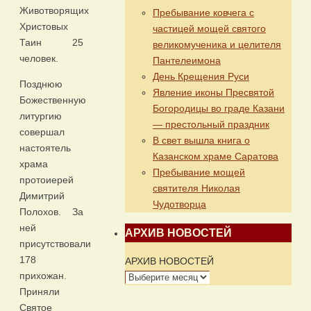
Животворящих
Пребывание ковчега с
Христовых
частицей мощей святого
Таин 25
великомученика и целителя
человек.
Пантелеимона
День Крещения Руси
Позднюю
Явление иконы Пресвятой
Божественную
Богородицы во граде Казани
литургию
— престольный праздник
совершал
В свет вышла книга о
настоятель
Казанском храме Саратова
храма
Пребывание мощей
протоиерей
святителя Николая
Димитрий
Чудотворца
Полохов. За
ней
АРХИВ НОВОСТЕЙ
присутствовали
178
АРХИВ НОВОСТЕЙ
прихожан.
Приняли
Святое