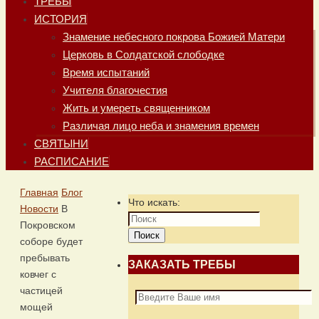
ТРЕБЫ
ИСТОРИЯ
Знамение небесного покрова Божией Матери
Церковь в Солдатской слободке
Время испытаний
Учителя благочестия
Жить и умереть священником
Различая лицо неба и знамения времен
СВЯТЫНИ
РАСПИСАНИЕ
Главная
Блог
Что искать:
Новости
В
Покровском
Поиск
соборе будет
пребывать
ЗАКАЗАТЬ ТРЕБЫ
ковчег с
частицей
мощей