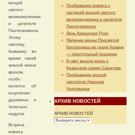
мощей
Пребывание ковчега с
святого
частицей мощей святого
великомученика
великомученика и целителя
и целителя
Пантелеимона
Пантелеимона.
День Крещения Руси
Этому
Явление иконы Пресвятой
святому,
Богородицы во граде Казани
бывшему во
— престольный праздник
время своей
В свет вышла книга о
земной жизни
Казанском храме Саратова
врачом,
Пребывание мощей
особо
святителя Николая
молятся об
Чудотворца
исцелении
душевных и
АРХИВ НОВОСТЕЙ
телесных
АРХИВ НОВОСТЕЙ
недугов.
Встреча
ковчега