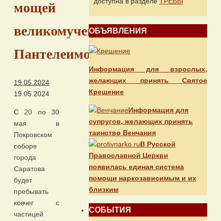
доступна в разделе
ТРЕБЫ
мощей
великомученика
ОБЪЯВЛЕНИЯ
Пантелеимона
Информация для взрослых,
желающих принять Святое
19.05.2024
Крещение
19.05.2024
Информация для
С 20 по 30
супругов, желающих принять
мая в
таинство Венчания
Покровском
В Русской
соборе
Православной Церкви
города
появилась единая система
Саратова
помощи наркозависимым и их
будет
близким
пребывать
ковчег с
СОБЫТИЯ
частицей