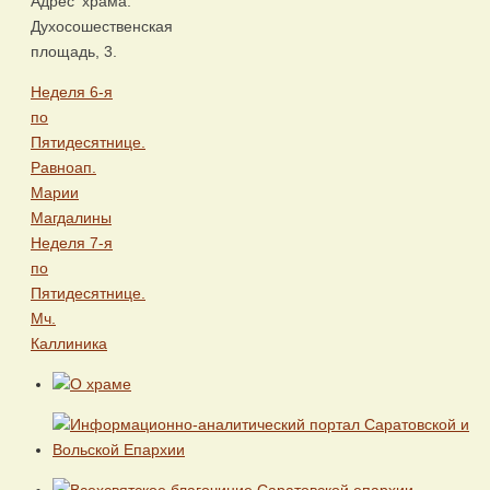
Адрес храма:
Духосошественская
площадь, 3.
Неделя 6-я
по
Пятидесятнице.
Равноап.
Марии
Магдалины
Неделя 7-я
по
Пятидесятнице.
Мч.
Каллиника