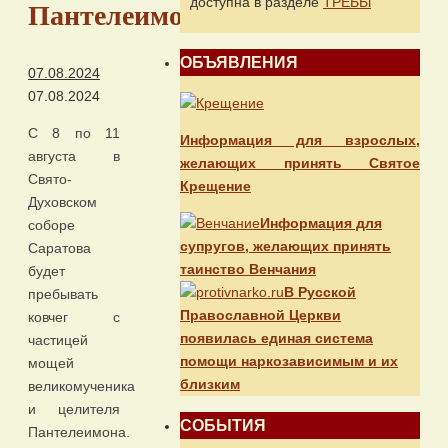
доступна в разделе
ТРЕБЫ
Пантелеимона
ОБЪЯВЛЕНИЯ
07.08.2024
07.08.2024
С 8 по 11
Информация для взрослых,
августа в
желающих принять Святое
Свято-
Крещение
Духовском
Информация для
соборе
супругов, желающих принять
Саратова
таинство Венчания
будет
В Русской
пребывать
Православной Церкви
ковчег с
появилась единая система
частицей
помощи наркозависимым и их
мощей
близким
великомученика
и целителя
СОБЫТИЯ
Пантелеимона.