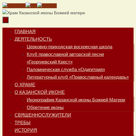
Перейти
к
содержимому
Перейти
ГЛАВНАЯ
к
ДЕЯТЕЛЬНОСТЬ
содержимому
Церковно-приходская воскресная школа
Клуб православной авторской песни
«Георгиевский Крест»
Паломническая служба «Одигитрия»
Литературный клуб «Православный календарь»
О ХРАМЕ
О КАЗАНСКОЙ ИКОНЕ
Иконография Казанской иконы Божией Матери
Обретение иконы
СВЯЩЕННОСЛУЖИТЕЛИ
ТРЕБЫ
ИСТОРИЯ