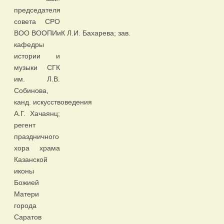
председателя
совета СРО
ВОО ВООПИиК Л.И. Бахарева; зав.
кафедры
истории и
музыки СГК
им. Л.В.
Собинова,
канд. искусствоведения
А.Г. Хачаянц;
регент
праздничного
хора храма
Казанской
иконы
Божией
Матери
города
Саратов