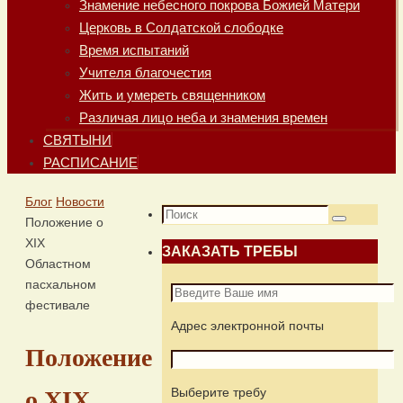
Знамение небесного покрова Божией Матери
Церковь в Солдатской слободке
Время испытаний
Учителя благочестия
Жить и умереть священником
Различая лицо неба и знамения времен
СВЯТЫНИ
РАСПИСАНИЕ
Главная
Блог
Новости
Что
Положение о
Поиск
искать:
XIX
ЗАКАЗАТЬ ТРЕБЫ
Областном
пасхальном
фестивале
Адрес электронной почты
Положение
Выберите требу
о XIX