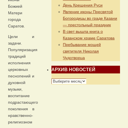
День Крещения Руси
Божией
Явление иконы Пресвятой
Матери
Богородицы во граде Казани
города
— престольный праздник
Саратов.
В свет вышла книга о
Цели и
Казанском храме Саратова
задачи.
Пребывание мощей
Популяризация
святителя Николая
традиций
Чудотворца
исполнения
АРХИВ НОВОСТЕЙ
церковных
песнопений и
АРХИВ
духовной
НОВОСТЕЙ
музыки,
воспитание
подрастающего
поколения в
нравственно-
религиозном