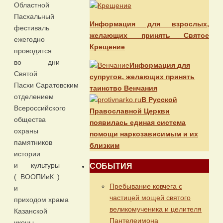
Областной
Пасхальный
Информация для взрослых,
фестиваль
желающих принять Святое
ежегодно
Крещение
проводится
во дни
Информация для
Святой
супругов, желающих принять
Пасхи Саратовским
таинство Венчания
отделением
В Русской
Всероссийского
Православной Церкви
общества
появилась единая система
охраны
помощи наркозависимым и их
памятников
близким
истории
и культуры
СОБЫТИЯ
( ВООПИиК )
Пребывание ковчега с
и
частицей мощей святого
приходом храма
великомученика и целителя
Казанской
Пантелеимона
иконы