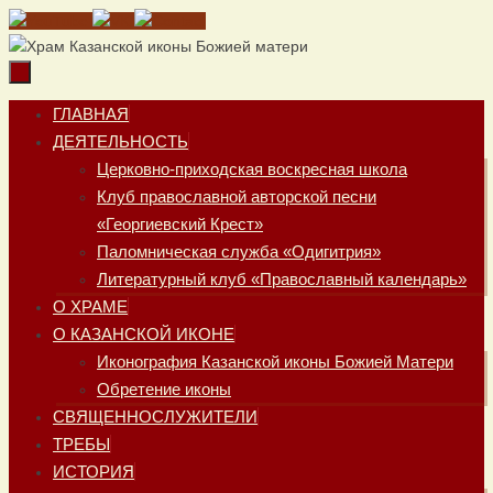
Перейти
к
содержимому
Перейти
ГЛАВНАЯ
к
ДЕЯТЕЛЬНОСТЬ
содержимому
Церковно-приходская воскресная школа
Клуб православной авторской песни
«Георгиевский Крест»
Паломническая служба «Одигитрия»
Литературный клуб «Православный календарь»
О ХРАМЕ
О КАЗАНСКОЙ ИКОНЕ
Иконография Казанской иконы Божией Матери
Обретение иконы
СВЯЩЕННОСЛУЖИТЕЛИ
ТРЕБЫ
ИСТОРИЯ