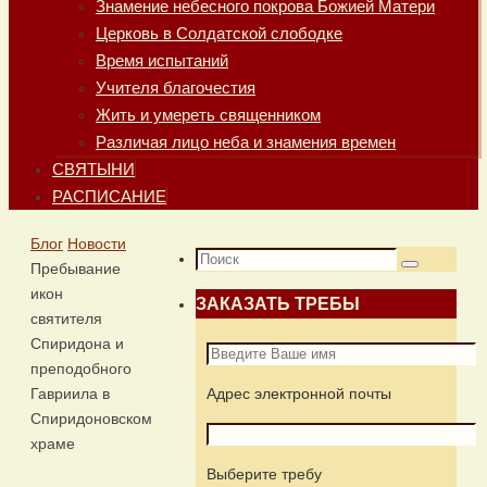
Знамение небесного покрова Божией Матери
Церковь в Солдатской слободке
Время испытаний
Учителя благочестия
Жить и умереть священником
Различая лицо неба и знамения времен
СВЯТЫНИ
РАСПИСАНИЕ
Главная
Блог
Новости
Что
Пребывание
Поиск
искать:
икон
ЗАКАЗАТЬ ТРЕБЫ
святителя
Спиридона и
преподобного
Гавриила в
Адрес электронной почты
Спиридоновском
храме
Выберите требу