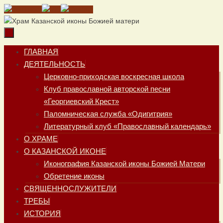
Перейти
к
содержимому
Перейти
ГЛАВНАЯ
к
ДЕЯТЕЛЬНОСТЬ
содержимому
Церковно-приходская воскресная школа
Клуб православной авторской песни
«Георгиевский Крест»
Паломническая служба «Одигитрия»
Литературный клуб «Православный календарь»
О ХРАМЕ
О КАЗАНСКОЙ ИКОНЕ
Иконография Казанской иконы Божией Матери
Обретение иконы
СВЯЩЕННОСЛУЖИТЕЛИ
ТРЕБЫ
ИСТОРИЯ