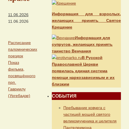
Информация для взрослых,
11.06.2026
желающих принять Святое
11.06.2026
Крещение
Информация для
Расписание
супругов, желающих принять
паломнических
таинство Венчания
поездок
В Русской
Показ
Православной Церкви
фильма,
появилась единая система
посвящённого
помощи наркозависимым и их
прп.
близким
Гавриилу
(Ургебадзе)
СОБЫТИЯ
Пребывание ковчега с
частицей мощей святого
великомученика и целителя
Пантелеимона