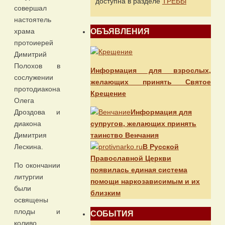
доступна в разделе
ТРЕБЫ
совершал
настоятель
ОБЪЯВЛЕНИЯ
храма
протоиерей
Димитрий
Полохов в
Информация для взрослых,
сослужении
желающих принять Святое
протодиакона
Крещение
Олега
Информация для
Дроздова и
супругов, желающих принять
диакона
таинство Венчания
Димитрия
В Русской
Лескина.
Православной Церкви
По окончании
появилась единая система
литургии
помощи наркозависимым и их
были
близким
освящены
плоды и
СОБЫТИЯ
коливо.