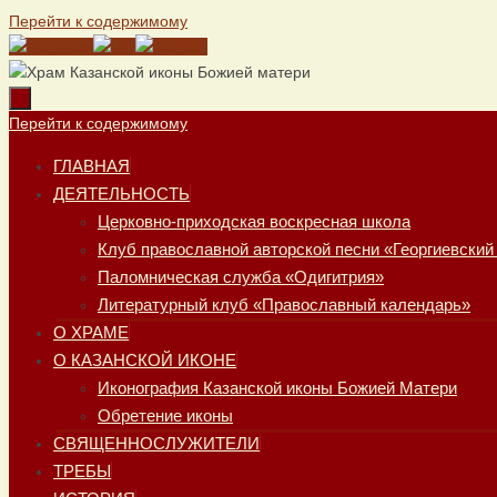
Перейти к содержимому
Перейти к содержимому
ГЛАВНАЯ
ДЕЯТЕЛЬНОСТЬ
Церковно-приходская воскресная школа
Клуб православной авторской песни «Георгиевский
Паломническая служба «Одигитрия»
Литературный клуб «Православный календарь»
О ХРАМЕ
О КАЗАНСКОЙ ИКОНЕ
Иконография Казанской иконы Божией Матери
Обретение иконы
СВЯЩЕННОСЛУЖИТЕЛИ
ТРЕБЫ