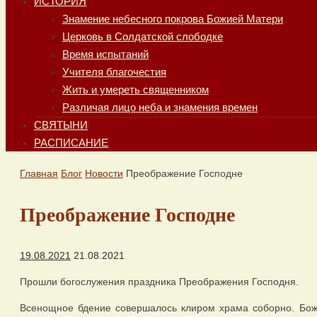
ИСТОРИЯ
Знамение небесного покрова Божией Матери
Церковь в Солдатской слободке
Время испытаний
Учителя благочестия
Жить и умереть священником
Различая лицо неба и знамения времен
СВЯТЫНИ
РАСПИСАНИЕ
Главная
Блог
Новости
Преображение Господне
Преображение Господне
19.08.2021
21.08.2021
Прошли богослужения праздника Преображения Господня.
Всенощное бдение совершалось клиром храма соборно. Бож