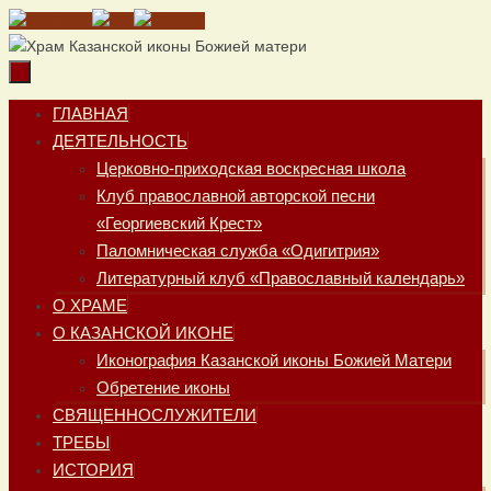
Перейти
к
содержимому
Перейти
ГЛАВНАЯ
к
ДЕЯТЕЛЬНОСТЬ
содержимому
Церковно-приходская воскресная школа
Клуб православной авторской песни
«Георгиевский Крест»
Паломническая служба «Одигитрия»
Литературный клуб «Православный календарь»
О ХРАМЕ
О КАЗАНСКОЙ ИКОНЕ
Иконография Казанской иконы Божией Матери
Обретение иконы
СВЯЩЕННОСЛУЖИТЕЛИ
ТРЕБЫ
ИСТОРИЯ