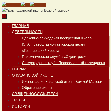
Перейти
к
содержимому
Перейти
ГЛАВНАЯ
к
ДЕЯТЕЛЬНОСТЬ
содержимому
Церковно-приходская воскресная школа
Клуб православной авторской песни
«Георгиевский Крест»
Паломническая служба «Одигитрия»
Литературный клуб «Православный календарь»
О ХРАМЕ
О КАЗАНСКОЙ ИКОНЕ
Иконография Казанской иконы Божией Матери
Обретение иконы
СВЯЩЕННОСЛУЖИТЕЛИ
ТРЕБЫ
ИСТОРИЯ