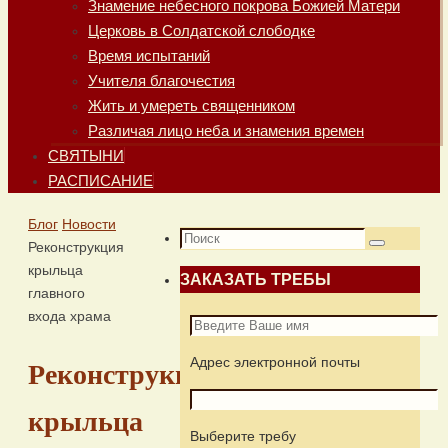
Знамение небесного покрова Божией Матери
Церковь в Солдатской слободке
Время испытаний
Учителя благочестия
Жить и умереть священником
Различая лицо неба и знамения времен
СВЯТЫНИ
РАСПИСАНИЕ
Главная
Блог
Новости
Что
Реконструкция
Поиск
искать:
крыльца
ЗАКАЗАТЬ ТРЕБЫ
главного
входа храма
Адрес электронной почты
Реконструкция
крыльца
Выберите требу