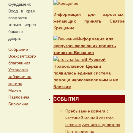
фундамент.
Вход в храм
Информация для взрослых,
возможен
желающих принять Святое
только через
Крещение
боковые
двери.
Информация для
супругов, желающих принять
Собрание
таинство Венчания
Всехсвятского
В Русской
благочиния
Православной Церкви
Установка
появилась единая система
таблички на
помощи наркозависимым и их
могиле
близким
Михея
Павловича
СОБЫТИЯ
Бирюлина
Пребывание ковчега с
частицей мощей святого
великомученика и целителя
Пантелеимона